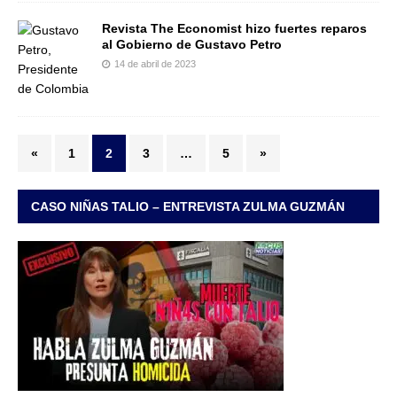
Revista The Economist hizo fuertes reparos
al Gobierno de Gustavo Petro
14 de abril de 2023
«
1
2
3
…
5
»
CASO NIÑAS TALIO – ENTREVISTA ZULMA GUZMÁN