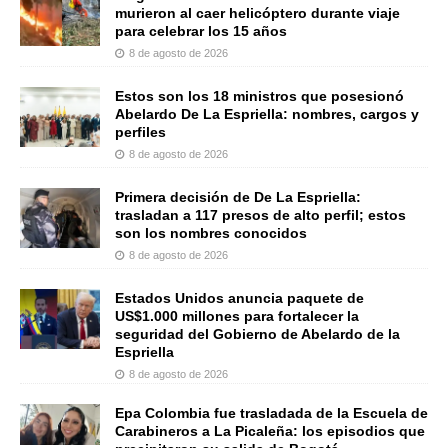
murieron al caer helicóptero durante viaje
para celebrar los 15 años
8 de agosto de 2026
Estos son los 18 ministros que posesionó
Abelardo De La Espriella: nombres, cargos y
perfiles
8 de agosto de 2026
Primera decisión de De La Espriella:
trasladan a 117 presos de alto perfil; estos
son los nombres conocidos
8 de agosto de 2026
Estados Unidos anuncia paquete de
US$1.000 millones para fortalecer la
seguridad del Gobierno de Abelardo de la
Espriella
8 de agosto de 2026
Epa Colombia fue trasladada de la Escuela de
Carabineros a La Picaleña: los episodios que