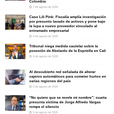
Colombia
7 de agosto de 2026
Caso Lili Pink: Fiscalía amplía investigación
por presunto lavado de activos y pone bajo
la lupa a nuevo proveedor vinculado al
entramado empresarial
6 de agosto de 2026
Tribunal niega medida cautelar sobre la
posesión de Abelardo de la Espriella en Cali
6 de agosto de 2026
Al descubierto red señalada de alterar
cajeros automáticos para cometer hurtos en
varias regiones del país
6 de agosto de 2026
“No quiero que se revele mi nombre”: cuarta
presunta víctima de Jorge Alfredo Vargas
rompe el silencio
5 de agosto de 2026