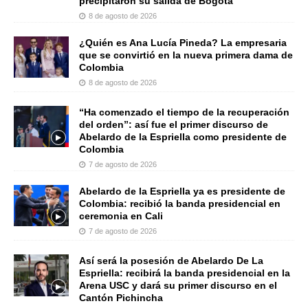
precipitaron su salida de Bogotá
8 de agosto de 2026
¿Quién es Ana Lucía Pineda? La empresaria
que se convirtió en la nueva primera dama de
Colombia
8 de agosto de 2026
“Ha comenzado el tiempo de la recuperación
del orden”: así fue el primer discurso de
Abelardo de la Espriella como presidente de
Colombia
7 de agosto de 2026
Abelardo de la Espriella ya es presidente de
Colombia: recibió la banda presidencial en
ceremonia en Cali
7 de agosto de 2026
Así será la posesión de Abelardo De La
Espriella: recibirá la banda presidencial en la
Arena USC y dará su primer discurso en el
Cantón Pichincha