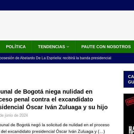
POLÍTICA
TENDENCIAS
PAUTE CON NOSOTROS
 posesión de Abelardo De La Espriella: recibirá la banda presidencial
iscurso en el Cantón Pichincha
LO ÚLTIMO
CA
rico no asistirá a la posesión de Abelardo de la Espriella y llama a
G
l Congreso
LO ÚLTIMO
bunal de Bogotá niega nulidad en
ceso penal contra el excandidato
 detrás de la banda presidencial que portará Abelardo De La
sidencial Óscar Iván Zuluaga y su hijo
el arte de un sastre colombiano reconocido en el mundo
LO
de junio de 2024
ibunal de Bogotá negó la solicitud de nulidad en el proceso
ink: Fiscalía amplía investigación por presunto lavado de activos y
 del excandidato presidencial Óscar Iván Zuluaga y
(…)