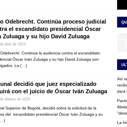
or vinculado al entramado empresarial
JUDICIALES
sta para la posesión presidencial: así será la investidura de Abelardo
o Odebrecht. Continúa proceso judicial
QU
LO ÚLTIMO
tra el excandidato presidencial Óscar
n Zuluaga y su hijo David Zuluaga
de abril de 2024
Odebrecht. Continúa la audiencia contra el excandidato
dencial Óscar Iván Zuluaga y su hijo David Zuluaga son
UL
tigados. La
(…)
Así s
bunal decidió que juez especializado
recib
uirá con el juicio de Óscar Iván Zuluaga
dará 
de febrero de 2024
Pacto
Abela
nal Superior de Bogotá, decidió sobre la solicitud de la
“deso
sa del excandidato presidencial Óscar Iván Zuluaga y su
(…)
La hi