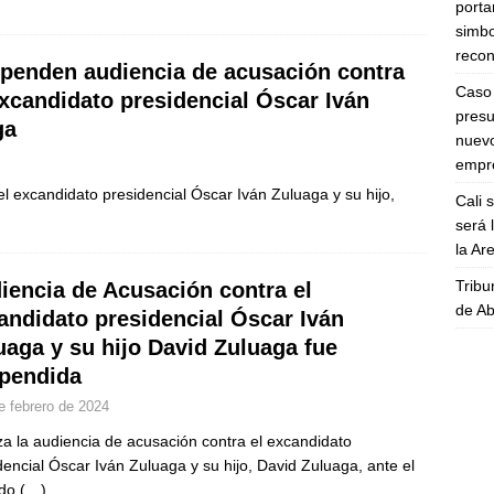
porta
simbo
recon
penden audiencia de acusación contra
Caso 
excandidato presidencial Óscar Iván
presu
ga
nuevo
empre
l excandidato presidencial Óscar Iván Zuluaga y su hijo,
Cali 
será 
la A
Tribu
iencia de Acusación contra el
de Ab
andidato presidencial Óscar Iván
uaga y su hijo David Zuluaga fue
pendida
e febrero de 2024
a la audiencia de acusación contra el excandidato
dencial Óscar Iván Zuluaga y su hijo, David Zuluaga, ante el
ado
(…)