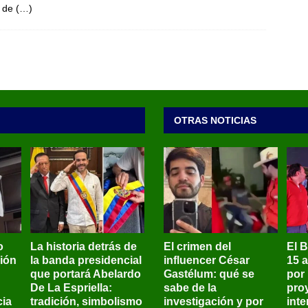
s de
(…)
OTRAS NOTICIAS
o
La historia detrás de
El crimen del
El 
sión
la banda presidencial
influencer César
15 
que portará Abelardo
Gastélum: qué se
por
De La Espriella:
sabe de la
pro
ia
tradición, simbolismo
investigación y por
int