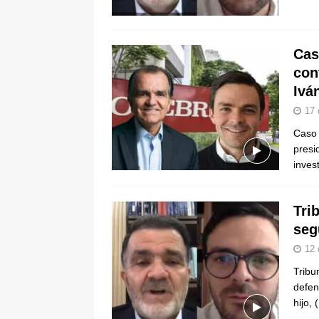
pone bajo la lupa a nuevo proveed
[ 6 de agosto de 2026 ]
Cali se ali
Cas
De La Espriella en la Arena USC
con
Ivá
17 
Caso 
presi
inves
Tri
seg
12 
Tribu
defen
hijo,