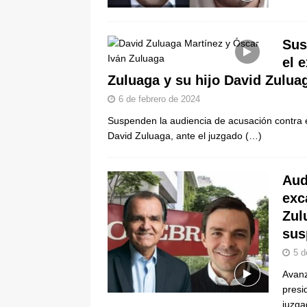
Sus
el 
Zuluaga y su hijo David Zulua
6 de febrero de 2024
Suspenden la audiencia de acusación contra e
David Zuluaga, ante el juzgado
(…)
Aud
exc
Zul
sus
5 d
Avanz
presi
juzg