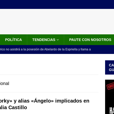
POLÍTICA
TENDENCIAS
PAUTE CON NOSOTROS
rico no asistirá a la posesión de Abelardo de la Espriella y llama a
l Congreso
LO ÚLTIMO
CA
 detrás de la banda presidencial que portará Abelardo De La
G
el arte de un sastre colombiano reconocido en el mundo
LO
ional
ink: Fiscalía amplía investigación por presunto lavado de activos y
porky» y alias «Ángelo» implicados en
or vinculado al entramado empresarial
JUDICIALES
lia Castillo
sta para la posesión presidencial: así será la investidura de Abelardo