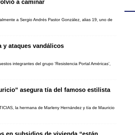
volvió a caminar
almente a Sergio Andrés Pastor González, alias 19, uno de
a y ataques vandálicos
puestos integrantes del grupo ‘Resistencia Portal Américas’,
ricio” asegura tía del famoso estilista
ICIAS, la hermana de Marleny Hernández y tía de Mauricio
s en subsidios de vivienda “están