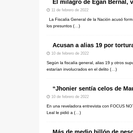
El milagro de Egan Bernal, 
11 de febrero de 2022
La Fiscalía General de la Nación acusó form
los presuntos
(…)
Acusan a alias 19 por tortur
10 de febrero de 2022
Según la fiscalía general, alias 19 y otros su
estarían involucrados en el delito
(…)
“Jhonier sentía celos de Mau
10 de febrero de 2022
En una reveladora entrevista con FOCUS NOT
Leal le pidió a
(…)
Más de medio billón de peso