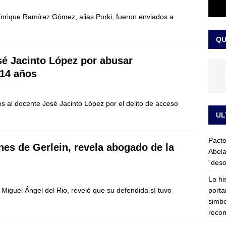
LO ÚLTIMO
 Enrique Ramírez Gómez, alias Porki, fueron enviados a
ega medida cautelar sobre la posesión de Abelardo de la Espriella
QU
sé Jacinto López por abusar
 14 años
s al docente José Jacinto López por el delito de acceso
UL
Pacto
nes de Gerlein, revela abogado de la
Abela
“deso
La hi
porta
Miguel Ángel del Rio, reveló que su defendida sí tuvo
simbo
recon