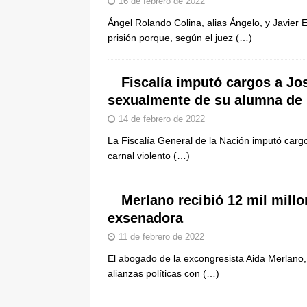
16 de febrero de 2022
De La Espriella en la Arena USC
Ángel Rolando Colina, alias Ángelo, y Javier
[ 6 de agosto de 2026 ]
Tribunal ni
prisión porque, según el juez
(…)
en Cali
JUDICIALES
Fiscalía imputó cargos a Jo
sexualmente de su alumna de
14 de febrero de 2022
La Fiscalía General de la Nación imputó cargo
carnal violento
(…)
Merlano recibió 12 mil millo
exsenadora
11 de febrero de 2022
El abogado de la excongresista Aida Merlano, 
alianzas políticas con
(…)