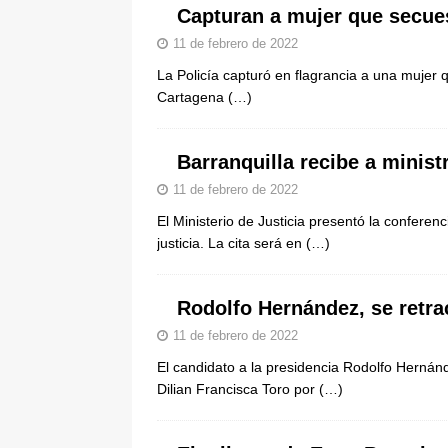
Capturan a mujer que secues
11 de febrero de 2022
La Policía capturó en flagrancia a una mujer 
Cartagena
(…)
Barranquilla recibe a ministr
11 de febrero de 2022
El Ministerio de Justicia presentó la confere
justicia. La cita será en
(…)
Rodolfo Hernández, se retra
11 de febrero de 2022
El candidato a la presidencia Rodolfo Hernán
Dilian Francisca Toro por
(…)