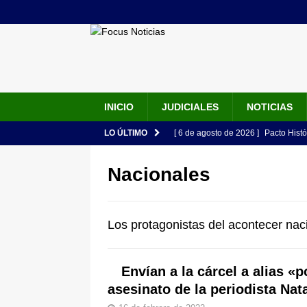
INICIO
JUDICIALES
NOTICIAS
LO ÚLTIMO
[ 6 de agosto de 2026 ]
Pacto Histó
una “desobediencia civil” desde e
Nacionales
[ 6 de agosto de 2026 ]
La historia
Espriella: tradición, simbolismo y 
Los protagonistas del acontecer nac
ÚLTIMO
[ 6 de agosto de 2026 ]
Caso Lili P
Envían a la cárcel a alias «
pone bajo la lupa a nuevo proveed
asesinato de la periodista Nata
[ 6 de agosto de 2026 ]
Cali se ali