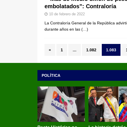
embolatados”: Contraloría
10 de febrero de 2022
La Contraloría General de la República advirt
durante años en las
(…)
«
1
…
1.082
1.083
POLÍTICA