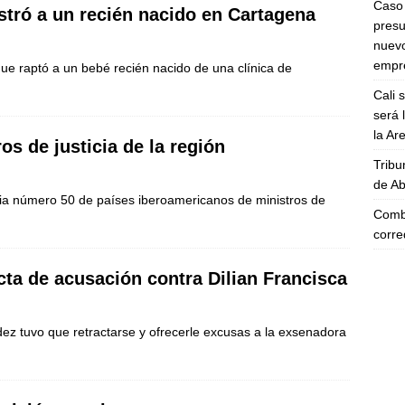
Caso 
tró a un recién nacido en Cartagena
presu
nuevo
empre
que raptó a un bebé recién nacido de una clínica de
Cali 
será 
la A
os de justicia de la región
Tribu
de Ab
ncia número 50 de países iberoamericanos de ministros de
Comba
corre
cta de acusación contra Dilian Francisca
dez tuvo que retractarse y ofrecerle excusas a la exsenadora