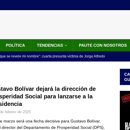
POLÍTICA
TENDENCIAS
PAUTE CON NOSOTROS
que se revele mi nombre”: cuarta presunta víctima de Jorge Alfredo
IALES
CA
iscalía acusó a hombre que habría intentado encubrir el asesinato
G
n accidente de tránsito
JUDICIALES
tavo Bolívar dejará la dirección de
speridad Social para lanzarse a la
omunicado tres denunciantes entregan los detalles de porque se
sidencia
redo Vargas
JUDICIALES
de febrero de 2025
rdena examen toxicológico a exdirectora del Dapre Angie Rodríguez
de marzo será una fecha decisiva para Gustavo Bolívar,
enamiento
NOTICIAS
l director del Departamento de Prosperidad Social (DPS),