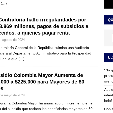
n
(…)
 detrás de la banda presidencial que portará Abelardo De La
el arte de un sastre colombiano reconocido en el mundo
LO
Contraloría halló irregularidades por
QU
8.869 millones, pagos de subsidios a
lecidos, a quienes pagar renta
e agosto de 2024
ntraloría General de la República culminó una Auditoría
ciera al Departamento Administrativo para la Prosperidad
UL
l, en la que
(…)
“No q
sidio Colombia Mayor Aumenta de
presu
.000 a $225.000 para Mayores de 80
silen
os
Audie
inten
de mayo de 2024
bebé 
ograma Colombia Mayor ha anunciado un incremento en el
 del subsidio que reciben los beneficiarios mayores de 80
Con e