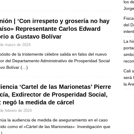
los d
Jorge
Fisca
nión | ‘Con irrespeto y grosería no hay
del D
aíso» Representante Carlos Edward
inten
rio a Gustavo Bolívar
La hi
de marzo de 2024
porta
pósito de la tristemente célebre salida en falso del nuevo
simbo
tor del Departamento Administrativo de Prosperidad Social
recon
vo Bolívar
(…)
Cali 
será 
la A
iencia ‘Cartel de las Marionetas’ Pierre
cía, Exdirector de Prosperidad Social,
z negó la medida de cárcel
de febrero de 2024
núa la audiencia de medida de aseguramiento en el caso
ido como el «Cártel de las Marionetas». Investigación que
)