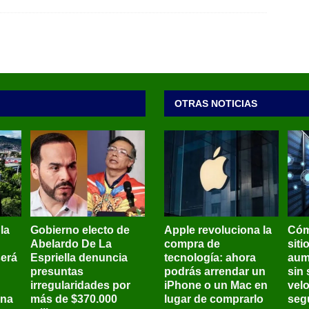
OTRAS NOTICIAS
 la
Gobierno electo de
Apple revoluciona la
Cóm
Abelardo De La
compra de
siti
será
Espriella denuncia
tecnología: ahora
aum
presuntas
podrás arrendar un
sin 
irregularidades por
iPhone o un Mac en
vel
ena
más de $370.000
lugar de comprarlo
seg