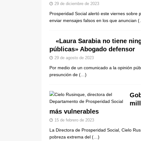
29 de diciembre de 2023
Prosperidad Social alertó este viernes sobre 
enviar mensajes falsos en los que anuncian
(
«Laura Sarabia no tiene ni
públicas» Abogado defensor
29 de agosto de 2023
Por medio de un comunicado a la opinión públ
presunción de
(…)
Gob
mil
más vulnerables
15 de febrero de 2023
La Directora de Prosperidad Social, Cielo Rusi
pobreza extrema del
(…)