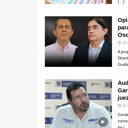
(…)
Opi
par
Oso
10 
A pro
Direc
Gusta
Aud
Gar
jue
20 
Conti
conoc
ha
(…