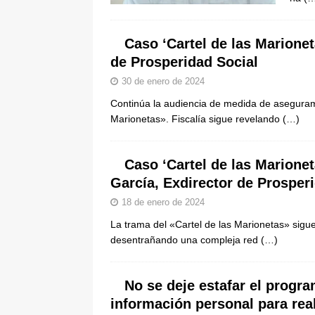
Caso ‘Cartel de las Marionet
de Prosperidad Social
30 de enero de 2024
Continúa la audiencia de medida de aseguram
Marionetas». Fiscalía sigue revelando
(…)
Caso ‘Cartel de las Marionet
García, Exdirector de Prosper
18 de enero de 2024
La trama del «Cartel de las Marionetas» sigu
desentrañando una compleja red
(…)
No se deje estafar el progr
información personal para rea