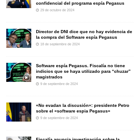
confidencial del programa espía Pegasus
29 de octubre de 2024
Director de DNI dice que no hay evidencia de
la compra del Software espía Pegasus
18 de septiembre de 2024
Software espía Pegasus. Fiscalía no tiene
indicios que se haya utilizado para “chuzar”
magistrados
9 de septiembre de 2024
«No evadan la discusión»: presidente Petro
sobre el «software espia Pegasus»
9 de septiembre de 2024
Fiscalía anuncia investigación sobre la