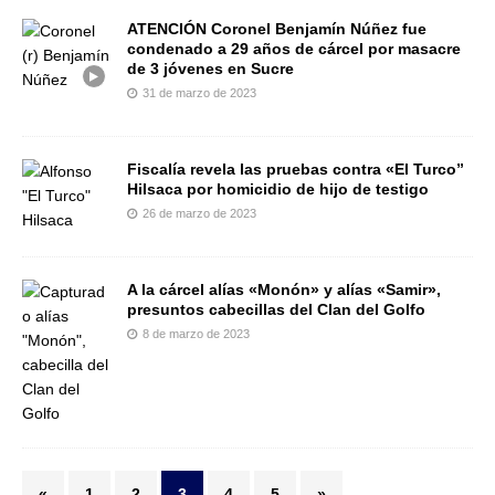
ATENCIÓN Coronel Benjamín Núñez fue
condenado a 29 años de cárcel por masacre
de 3 jóvenes en Sucre
31 de marzo de 2023
Fiscalía revela las pruebas contra «El Turco”
Hilsaca por homicidio de hijo de testigo
26 de marzo de 2023
A la cárcel alías «Monón» y alías «Samir»,
presuntos cabecillas del Clan del Golfo
8 de marzo de 2023
«
1
2
3
4
5
»