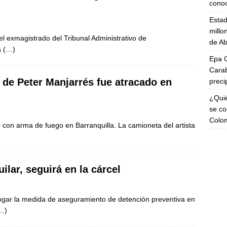
cono
Esta
millo
el exmagistrado del Tribunal Administrativo de
de Ab
a
(…)
Epa C
Carab
de Peter Manjarrés fue atracado en
preci
¿Quié
se co
Colo
con arma de fuego en Barranquilla. La camioneta del artista
lar, seguirá en la cárcel
rrogar la medida de aseguramiento de detención preventiva en
…)