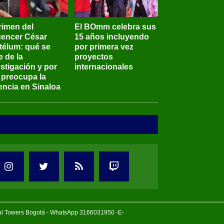
rimen del
El BOmm celebra sus
luencer César
15 años incluyendo
télum: qué se
por primera vez
e de la
proyectos
stigación y por
internacionales
 preocupa la
encia en Sinaloa
tal Towers Bogotá - WhatsApp 3166031950 -E-