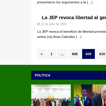
presentaron los argumentos a la
(…)
La JEP revoca libertad al ge
22 de julio de 2022
La JEP revoca el beneficio de libertad provis
activa (ra) Arias Cabrales
(…)
«
1
…
608
609
610
POLÍTICA