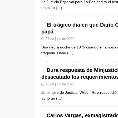
La Justicia Especial para La Paz pedirá el te
[ 8 de agosto de 2026 ]
Epa Colomb
el relato
(…)
episodios que precipitaron su sali
El trágico día en que Darío
papá
27 de julio de 2022
Una negra noche de 1975 cuando el famoso ca
tragedia. Dario
(…)
Dura respuesta de Minjustic
desacatado los requerimiento
26 de julio de 2022
El ministro de Justicia, Wilson Ruiz respondió 
abrió un
(…)
Carlos Vargas, exmagistrado