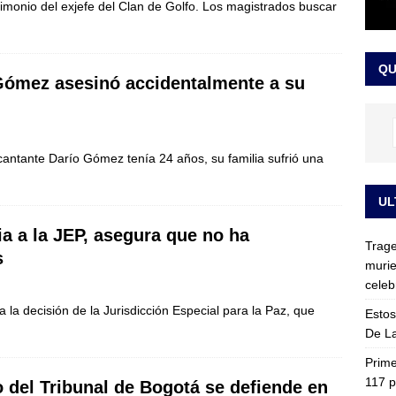
stimonio del exjefe del Clan de Golfo. Los magistrados buscar
ia fue trasladada de la Escuela de Carabineros a La Picaleña: los
da de Bogotá
JUDICIALES
QU
 Gómez asesinó accidentalmente a su
ntante Darío Gómez tenía 24 años, su familia sufrió una
UL
ia a la JEP, asegura que no ha
Trage
s
murie
celeb
a la decisión de la Jurisdicción Especial para la Paz, que
Estos
De La
Prime
117 p
 del Tribunal de Bogotá se defiende en