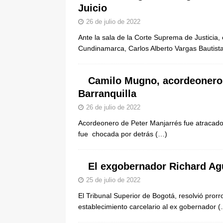
Juicio
26 de julio de 2022
Ante la sala de la Corte Suprema de Justicia, 
Cundinamarca, Carlos Alberto Vargas Bautist
Camilo Mugno, acordeonero 
Barranquilla
26 de julio de 2022
Acordeonero de Peter Manjarrés fue atracado 
fue chocada por detrás
(…)
El exgobernador Richard Agui
25 de julio de 2022
El Tribunal Superior de Bogotá, resolvió pro
establecimiento carcelario al ex gobernador
(