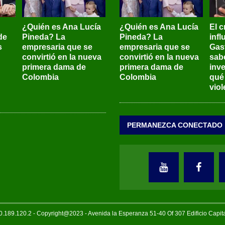
¿Quién es Ana Lucía
¿Quién es Ana Lucía
El c
de
Pineda? La
Pineda? La
inf
s
empresaria que se
empresaria que se
Gas
convirtió en la nueva
convirtió en la nueva
sab
primera dama de
primera dama de
inve
Colombia
Colombia
qué
viol
PERMANEZCA CONECTADO
189.120.2 - Copyright@2023 - Avenida la Esperanza 51-40 Of 307 Edificio Capi