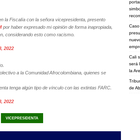
porta
simbo
recon
en la Fiscalía con la señora vicepresidenta, presento
Caso 
M
por haber expresado mi opinión de forma inapropiada,
presu
gen, considerando esto como racismo.
nuevo
empre
, 2022
Cali 
será 
o.
la A
colectivo a la Comunidad Afrocolombiana, quienes se
Tribu
nta tenga algún tipo de vínculo con las extintas FARC.
de Ab
, 2022
VICEPRESIDENTA