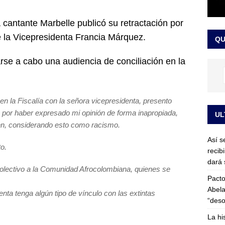
or vinculado al entramado empresarial
JUDICIALES
 cantante Marbelle publicó su retractación por
sta para la posesión presidencial: así será la investidura de Abelardo
 la Vicepresidenta Francia Márquez.
QU
LO ÚLTIMO
arse a cabo una audiencia de conciliación en la
 en la Fiscalía con la señora vicepresidenta, presento
or haber expresado mi opinión de forma inapropiada,
UL
gen, considerando esto como racismo.
Así s
o.
recib
dará 
colectivo a la Comunidad Afrocolombiana, quienes se
Pacto
Abela
ta tenga algún tipo de vínculo con las extintas
“deso
La hi