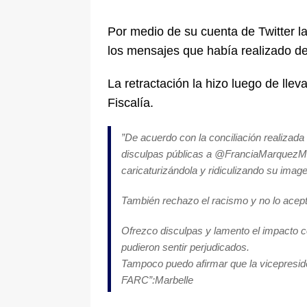
pone bajo la lupa a nuevo proveed
Por medio de su cuenta de Twitter la
[ 6 de agosto de 2026 ]
Cali se ali
los mensajes que había realizado de
De La Espriella en la Arena USC
La retractación la hizo luego de llev
Fiscalía.
”De acuerdo con la conciliación realizada
disculpas públicas a @FranciaMarquezM p
caricaturizándola y ridiculizando su ima
También rechazo el racismo y no lo acept
Ofrezco disculpas y lamento el impacto 
pudieron sentir perjudicados.
Tampoco puedo afirmar que la vicepresiden
FARC”:Marbelle