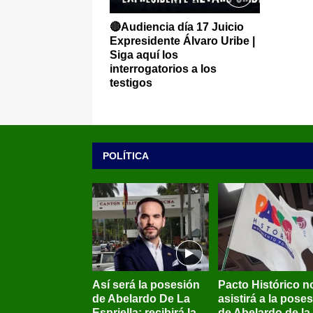
🔴Audiencia día 17 Juicio
Expresidente Álvaro Uribe |
Siga aquí los
interrogatorios a los
testigos
POLÍTICA
Así será la posesión
Pacto Histórico n
de Abelardo De La
asistirá a la pose
Espriella: recibirá la
de Abelardo de la