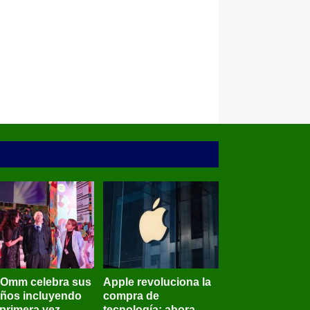
BOmm celebra sus
Apple revoluciona la
años incluyendo
compra de
 primera vez
tecnología: ahora