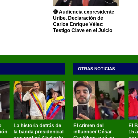
🔴 Audiencia expresidente
Uribe. Declaración de
Carlos Enrique Vélez:
Testigo Clave en el Juicio
OTRAS NOTICIAS
o
La historia detrás de
El crimen del
El 
sión
la banda presidencial
influencer César
15 
que portará Abelardo
Gastélum: qué se
por