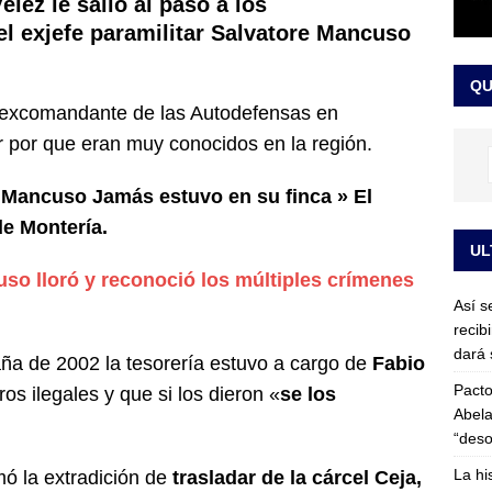
lez le salió al paso a los
or vinculado al entramado empresarial
JUDICIALES
el exjefe paramilitar Salvatore Mancuso
sta para la posesión presidencial: así será la investidura de Abelardo
QU
LO ÚLTIMO
 excomandante de las Autodefensas en
ar por que eran muy conocidos en la región.
 Mancuso Jamás estuvo en su finca » El
e Montería.
UL
so lloró y reconoció los múltiples crímenes
Así s
recib
dará 
a de 2002 la tesorería estuvo a cargo de
Fabio
Pacto
os ilegales y que si los dieron «
se los
Abela
“deso
La hi
ó la extradición de
trasladar de la cárcel Ceja,