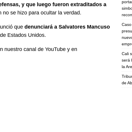
porta
defensas, y que luego fueron extraditados a
simbo
 no se hizo para ocultar la verdad.
recon
Caso 
nunció que
denunciará a Salvatores Mancuso
presu
 de Estados Unidos.
nuevo
empre
en nuestro canal de YouTube y en
Cali 
será 
la A
Tribu
de Ab