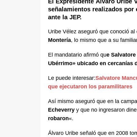
El Expresidente Álvaro Uribe Vé
pone bajo la lupa a nuevo proveed
señalamientos realizados por 
ante la JEP.
[ 6 de agosto de 2026 ]
Cali se ali
De La Espriella en la Arena USC
Uribe Vélez aseguró que conoció al
Montería
, lo mismo que a su famili
El mandatario afirmó qu
e Salvatore
Ubérrimo» ubicado en cercanías d
Le puede interesar:
Salvatore Mancu
que ejecutaron los paramilitares
Así mismo aseguró que en la campañ
Echeverry
y que no ingresaron diner
robaron
«.
Álvaro Uribe señaló que en 2008 tom