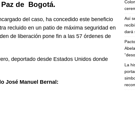
Colom
y Paz de Bogotá.
cerem
Así s
ncargado del caso, ha concedido este beneficio
recib
tra recluido en un patio de máxima seguridad en
dará 
rden de liberación pone fin a las 57 órdenes de
Pacto
Abela
“deso
rero, deportado desde Estados Unidos donde
La hi
porta
simbo
ado José Manuel Bernal:
recon