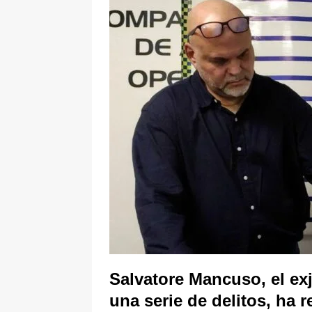
[ 6 de agosto de 2026 ]
Pacto Histó
una “desobediencia civil” desde e
Salvatore Mancuso, el ex
una serie de delitos, ha 