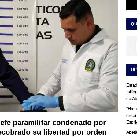
rico no asistirá a la posesión de Abelardo de la Espriella y llama a
l Congreso
LO ÚLTIMO
QU
UL
Esta
millo
de Ab
“Ha c
orden
jefe paramilitar condenado por
Espri
recobrado su libertad por orden
Abela