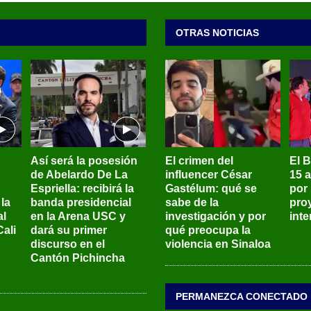
OTRAS NOTICIAS
Así será la posesión
El crimen del
El 
de Abelardo De La
influencer César
15 
Espriella: recibirá la
Gastélum: qué se
por
la
banda presidencial
sabe de la
pro
al
en la Arena USC y
investigación y por
int
ali
dará su primer
qué preocupa la
discurso en el
violencia en Sinaloa
Cantón Pichincha
PERMANEZCA CONECTADO