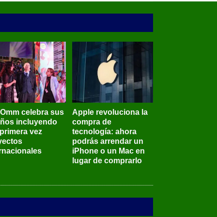
BOmm celebra sus
Apple revoluciona la
años incluyendo
compra de
 primera vez
tecnología: ahora
yectos
podrás arrendar un
ernacionales
iPhone o un Mac en
lugar de comprarlo