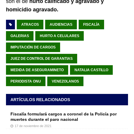
son el de
hurto calificado y agravado y
homicidio agravado.
ATRACOS
AUDIENCIAS
FISCALÍA
GALERIAS
HURTO A CELULARES
IMPUTACIÓN DE CARGOS
JUEZ DE CONTROL DE GARANTIAS
MEDIDA DE ASEGURAMINETO
NATALIA CASTILLO
PERIODISTA ONU
VENEZOLANOS
ARTÍCULOS RELACIONADOS
Fiscalía formulará cargos a coronel de la Policía por
muertes durante el paro nacional
17 de noviembre de 2021