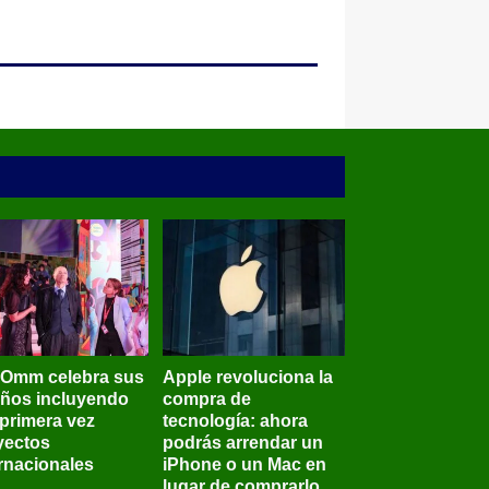
BOmm celebra sus
Apple revoluciona la
años incluyendo
compra de
 primera vez
tecnología: ahora
yectos
podrás arrendar un
ernacionales
iPhone o un Mac en
lugar de comprarlo