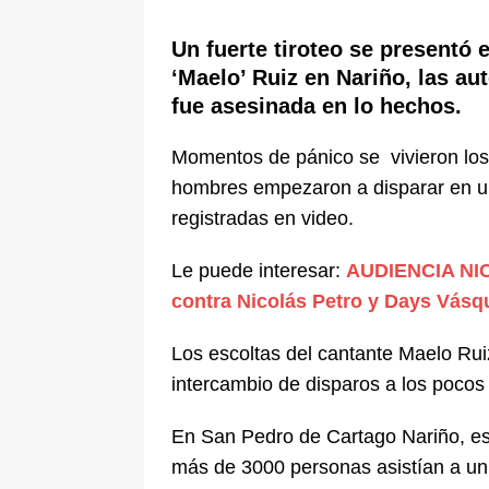
pone bajo la lupa a nuevo proveed
Un fuerte tiroteo se presentó 
[ 6 de agosto de 2026 ]
Cali se ali
‘Maelo’ Ruiz en Nariño, las a
De La Espriella en la Arena USC
fue asesinada en lo hechos.
Momentos de pánico se vivieron los 
hombres empezaron a disparar en un
registradas en video.
Le puede interesar:
AUDIENCIA NIC
contra Nicolás Petro y Days Vásqu
Los escoltas del cantante Maelo Rui
intercambio de disparos a los pocos 
En San Pedro de Cartago Nariño, est
más de 3000 personas asistían a un