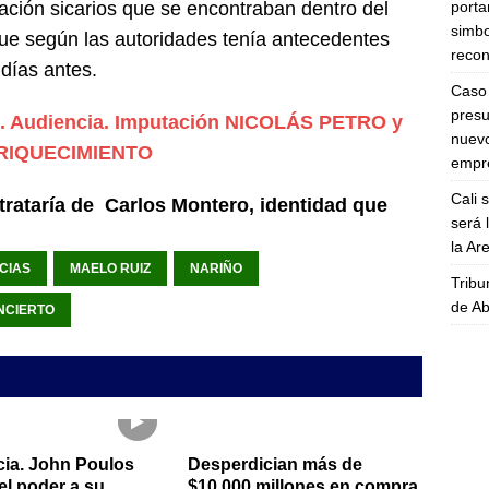
porta
tación sicarios que se encontraban dentro del
simbo
ue según las autoridades tenía antecedentes
recon
 días antes.
Caso 
presu
o. Audiencia. Imputación NICOLÁS PETRO y
nuevo
RIQUECIMIENTO
empre
Cali 
trataría de
Carlos Montero, identidad que
será 
la A
CIAS
MAELO RUIZ
NARIÑO
Tribu
de Ab
NCIERTO
ia. John Poulos
Desperdician más de
el poder a su
$10.000 millones en compra