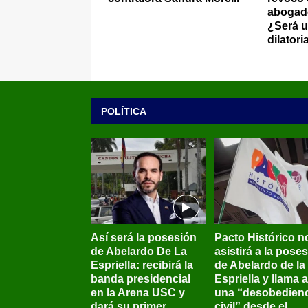
abogado
¿Será 
dilatori
POLÍTICA
Así será la posesión
Pacto Histórico n
de Abelardo De La
asistirá a la pose
Espriella: recibirá la
de Abelardo de la
banda presidencial
Espriella y llama a
en la Arena USC y
una “desobedienc
dará su primer
civil” desde el