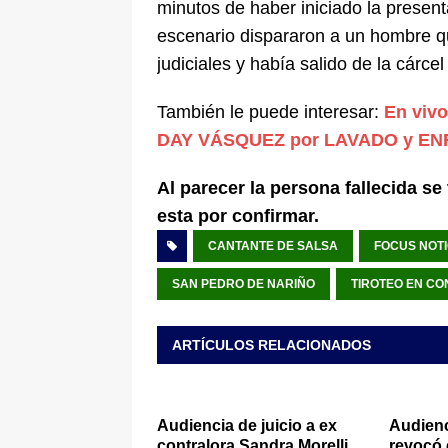
minutos de haber iniciado la presen
escenario dispararon a un hombre q
judiciales y había salido de la cárcel
También le puede interesar:
En viv
DAY VÁSQUEZ por LAVADO y EN
Al parecer la persona fallecida se 
esta por confirmar.
CANTANTE DE SALSA
FOCUS NOTI
SAN PEDRO DE NARIÑO
TIROTEO EN CO
ARTÍCULOS RELACIONADOS
Audiencia de juicio a ex
Audienc
contralora Sandra Morelli
revocó 