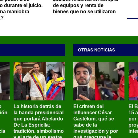
 durante el juicio.
de equipos y renta de
una maniobra
bienes que no se utilizaron
a?
OTRAS NOTICIAS
o
La historia detrás de
El crimen del
El 
sión
la banda presidencial
influencer César
15 
que portará Abelardo
Gastélum: qué se
por
De La Espriella:
sabe de la
pro
ia
tradición, simbolismo
investigación y por
int
y el arte de un sastre
qué preocupa la