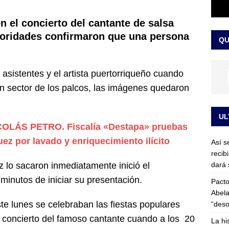
or vinculado al entramado empresarial
JUDICIALES
en el concierto del cantante de salsa
sta para la posesión presidencial: así será la investidura de Abelardo
utoridades confirmaron que una persona
QU
LO ÚLTIMO
asistentes y el artista puertorriqueño cuando
 sector de los palcos, las imágenes quedaron
UL
OLÁS PETRO. Fiscalía «Destapa» pruebas
ez por lavado y enriquecimiento ilícito
Así s
recib
dará 
z lo sacaron inmediatamente inició el
minutos de iniciar su presentación.
Pacto
Abela
e lunes se celebraban las fiestas populares
“deso
 concierto del famoso cantante cuando a los 20
La hi