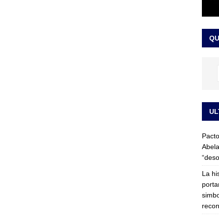
LO ÚLTIMO
ega medida cautelar sobre la posesión de Abelardo de la Espriella
QU
UL
Pacto
Abela
“deso
La hi
porta
simbo
recon