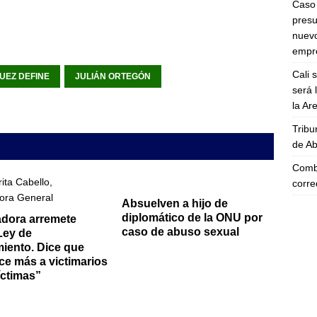
Caso 
presu
nuevo
empre
Cali 
UEZ DEFINE
JULIÁN ORTEGÓN
será 
la A
Tribu
de Ab
Comba
corre
Absuelven a hijo de
diplomático de la ONU por
dora arremete
caso de abuso sexual
Ley de
iento. Dice que
ce más a victimarios
íctimas”