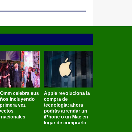
BOmm celebra sus
Apple revoluciona la
años incluyendo
compra de
 primera vez
tecnología: ahora
yectos
podrás arrendar un
ernacionales
iPhone o un Mac en
lugar de comprarlo