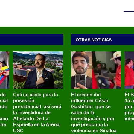
OTRAS NOTICIAS
 de
Cali se alista para la
El crimen del
El 
cial
posesión
influencer César
15 
ardo
presidencial: así será
Gastélum: qué se
por
la investidura de
sabe de la
pro
ismo
Abelardo De La
investigación y por
int
tre
Espriella en la Arena
qué preocupa la
USC
violencia en Sinaloa