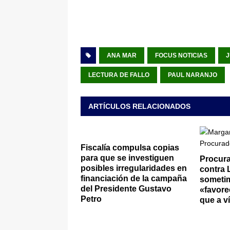
ANA MAR
FOCUS NOTICIAS
J
LECTURA DE FALLO
PAUL NARANJO
ARTÍCULOS RELACIONADOS
Fiscalía compulsa copias
para que se investiguen
Procura
posibles irregularidades en
contra 
financiación de la campaña
sometim
del Presidente Gustavo
«favore
Petro
que a v