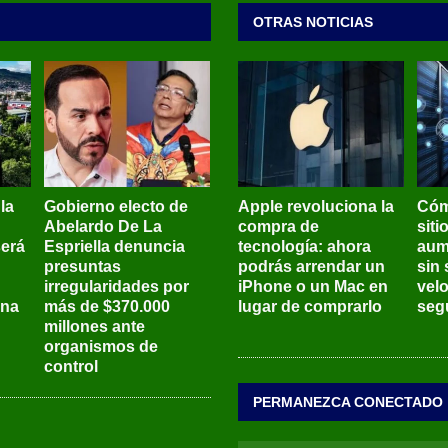
OTRAS NOTICIAS
 la
Gobierno electo de
Apple revoluciona la
Cóm
Abelardo De La
compra de
siti
será
Espriella denuncia
tecnología: ahora
aum
presuntas
podrás arrendar un
sin 
irregularidades por
iPhone o un Mac en
vel
ena
más de $370.000
lugar de comprarlo
seg
millones ante
organismos de
control
PERMANEZCA CONECTADO