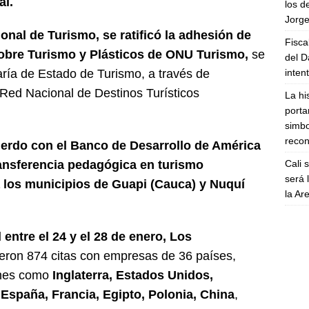
al.
los d
Jorge
ional de Turismo, se ratificó la adhesión de
Fisca
sobre Turismo y Plásticos de ONU Turismo,
se
del D
inten
aría de Estado de Turismo, a través de
Red Nacional de Destinos Turísticos
La hi
porta
simbo
recon
uerdo con el Banco de Desarrollo de América
Cali 
transferencia pedagógica en turismo
será 
a los municipios de Guapi (Cauca) y Nuquí
la A
 entre el 24 y el 28 de enero, Los
eron 874 citas con empresas de 36 países,
ones como
Inglaterra, Estados Unidos,
, España, Francia, Egipto, Polonia, China
,