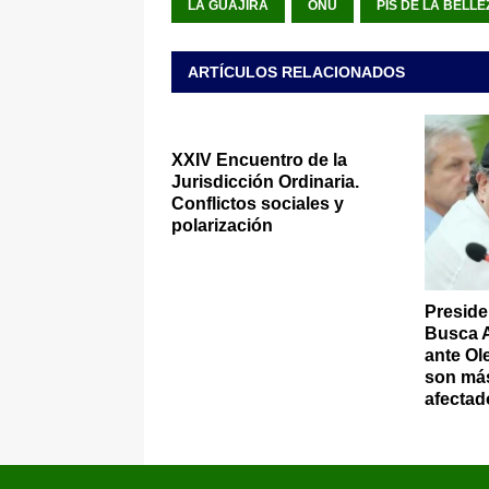
LA GUAJIRA
ONU
PIS DE LA BELLE
ARTÍCULOS RELACIONADOS
XXIV Encuentro de la
Jurisdicción Ordinaria.
Conflictos sociales y
polarización
Preside
Busca 
ante Ol
son más
afectad