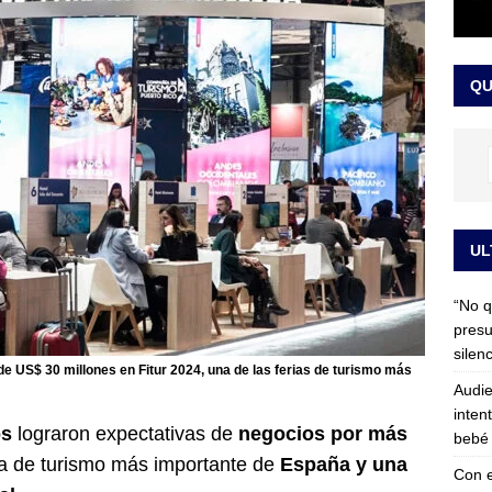
 detrás de la banda presidencial que portará Abelardo De La
el arte de un sastre colombiano reconocido en el mundo
LO
QU
UL
“No q
presu
silen
e US$ 30 millones en Fitur 2024, una de las ferias de turismo más
Audie
inten
os
lograron expectativas de
negocios por más
bebé 
ia de turismo más importante de
España y una
Con e