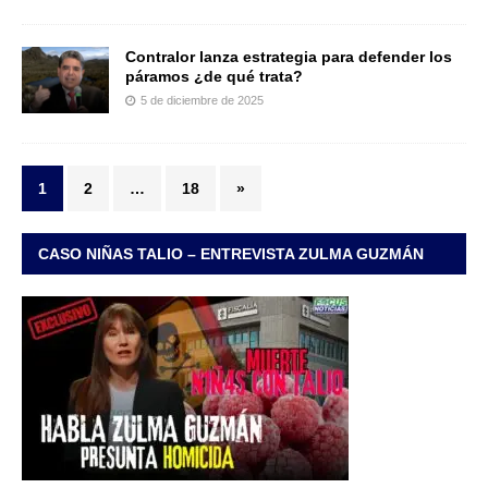
Contralor lanza estrategia para defender los
páramos ¿de qué trata?
5 de diciembre de 2025
1
2
…
18
»
CASO NIÑAS TALIO – ENTREVISTA ZULMA GUZMÁN