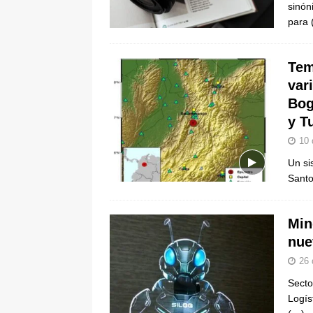
sinón
para
Tem
var
Bog
y T
10 
Un si
Santo
Min
nue
26 
Secto
Logís