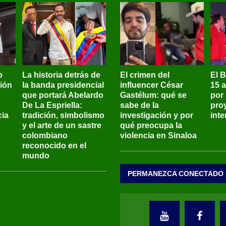
o
La historia detrás de
El crimen del
El 
sión
la banda presidencial
influencer César
15 
que portará Abelardo
Gastélum: qué se
por
De La Espriella:
sabe de la
pro
ia
tradición, simbolismo
investigación y por
int
y el arte de un sastre
qué preocupa la
colombiano
violencia en Sinaloa
reconocido en el
mundo
PERMANEZCA CONECTADO