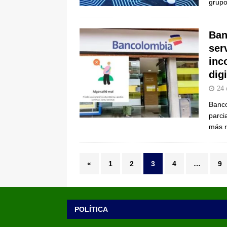
grupo
Ban
ser
inc
dig
24 
Banco
parci
más r
«
1
2
3
4
…
9
POLÍTICA