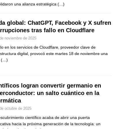
lidaron una alianza estratégica
(…)
da global: ChatGPT, Facebook y X sufren
errupciones tras fallo en Cloudflare
de noviembre de 2025
llo en los servicios de Cloudflare, proveedor clave de
estructura digital, provocó este martes 18 de noviembre una
a
(…)
ntíficos logran convertir germanio en
erconductor: un salto cuántico en la
ormática
de octubre de 2025
scubrimiento científico acaba de abrir una puerta
ficativa hacia la próxima generación de la tecnología: un