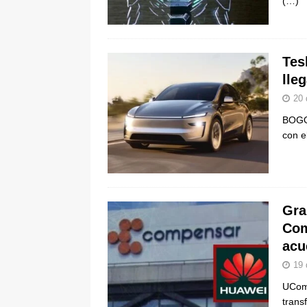
(…)
Tes
lle
20 
BOGOT
con e
Gra
Com
acu
19 
UComp
trans