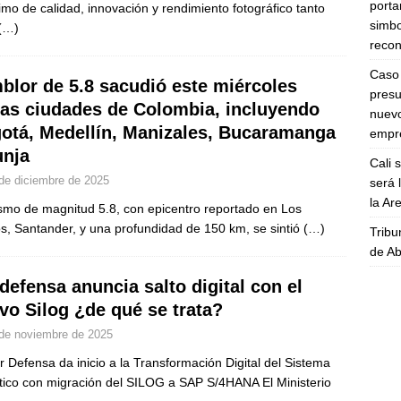
porta
imo de calidad, innovación y rendimiento fotográfico tanto
simbo
(…)
recon
Caso 
blor de 5.8 sacudió este miércoles
presu
ias ciudades de Colombia, incluyendo
nuevo
otá, Medellín, Manizales, Bucaramanga
empre
unja
Cali 
de diciembre de 2025
será 
la A
smo de magnitud 5.8, con epicentro reportado en Los
s, Santander, y una profundidad de 150 km, se sintió
(…)
Tribu
de Ab
defensa anuncia salto digital con el
vo Silog ¿de qué se trata?
de noviembre de 2025
r Defensa da inicio a la Transformación Digital del Sistema
tico con migración del SILOG a SAP S/4HANA El Ministerio