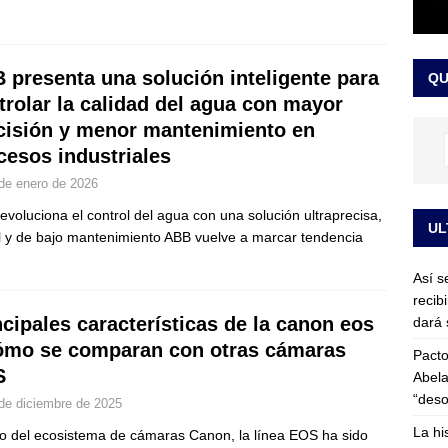
or vinculado al entramado empresarial
JUDICIALES
sta para la posesión presidencial: así será la investidura de Abelardo
 presenta una solución inteligente para
QU
LO ÚLTIMO
trolar la calidad del agua con mayor
cisión y menor mantenimiento en
cesos industriales
de enero de 2026
evoluciona el control del agua con una solución ultraprecisa,
UL
al y de bajo mantenimiento ABB vuelve a marcar tendencia
Así s
recib
ncipales características de la canon eos
dará 
ómo se comparan con otras cámaras
Pacto
S
Abela
“deso
de diciembre de 2025
La hi
o del ecosistema de cámaras Canon, la línea EOS ha sido