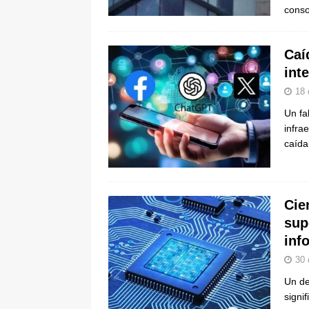
conso
Caí
int
18 
Un fa
infra
caíd
Cie
sup
inf
30 
Un de
signi