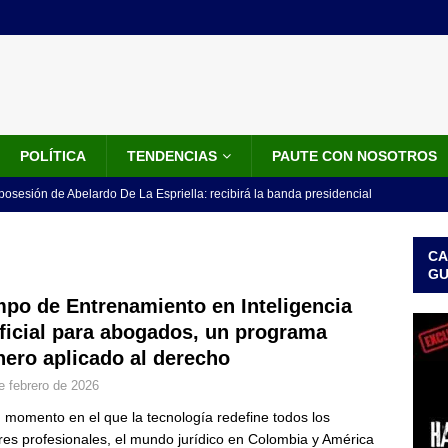
POLÍTICA
TENDENCIAS
PAUTE CON NOSOTROS
 posesión de Abelardo De La Espriella: recibirá la banda presidencial
iscurso en el Cantón Pichincha
LO ÚLTIMO
CA
rico no asistirá a la posesión de Abelardo de la Espriella y llama a
G
l Congreso
LO ÚLTIMO
po de Entrenamiento en Inteligencia
ificial para abogados, un programa
 detrás de la banda presidencial que portará Abelardo De La
nero aplicado al derecho
el arte de un sastre colombiano reconocido en el mundo
LO
e febrero de 2026
 momento en el que la tecnología redefine todos los
ink: Fiscalía amplía investigación por presunto lavado de activos y
res profesionales, el mundo jurídico en Colombia y América