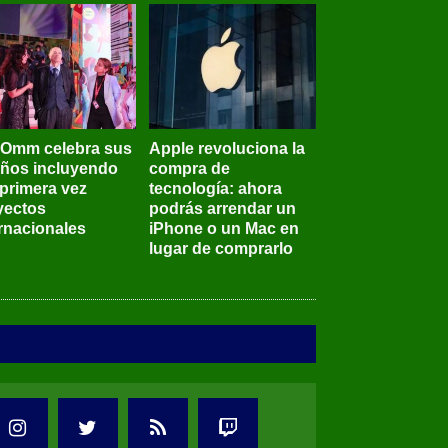
BOmm celebra sus
Apple revoluciona la
años incluyendo
compra de
 primera vez
tecnología: ahora
yectos
podrás arrendar un
ernacionales
iPhone o un Mac en
lugar de comprarlo