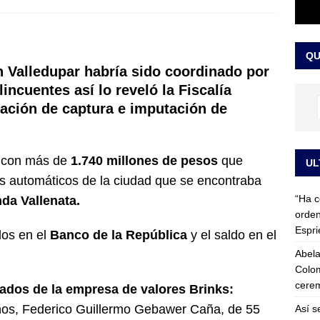
 detrás de la banda presidencial que portará Abelardo De La
el arte de un sastre colombiano reconocido en el mundo
LO
QU
en Valledupar habría sido coordinado por
ncuentes así lo reveló la Fiscalía
zación de captura e imputación de
 con más de
1.740 millones de pesos
que
UL
os automáticos de la ciudad que se encontraba
“Ha c
nda Vallenata.
orden
Espri
dos en el
Banco de la República
y el saldo en el
Abela
Colom
cerem
ados de la empresa de valores Brinks:
ños, Federico Guillermo Gebawer Caña, de 55
Así s