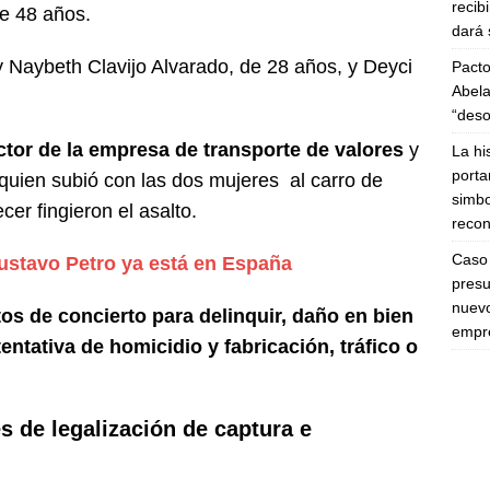
recib
e 48 años.
dará 
 Naybeth Clavijo Alvarado, de 28 años, y Deyci
Pacto
Abela
“deso
tor de la empresa de transporte de valores
y
La hi
porta
quien subió con las dos mujeres al carro de
simbo
er fingieron el asalto.
recon
Caso 
ustavo Petro ya está en España
presu
nuevo
tos de concierto para delinquir, daño en bien
empre
entativa de homicidio y fabricación, tráfico o
s de legalización de captura e