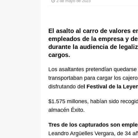
2 de mayo de 2023
[ 6 de agosto de 2026 ]
La historia
Espriella: tradición, simbolismo y 
ÚLTIMO
El asalto al carro de valores 
empleados de la empresa y deli
durante la audiencia de legali
cargos.
Los asaltantes pretendían quedarse
transportaban para cargar los cajer
disfrutando de
l Festival de la Leye
$1.575 millones, habían sido recogi
almacén Éxito.
Tres de los capturados son emple
Leandro Argüelles Vergara, de 34 a