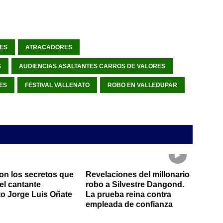
ES
ATRACADORES
S
AUDIENCIAS ASALTANTES CARROS DE VALORES
ES
FESTIVAL VALLENATO
ROBO EN VALLEDUPAR
on los secretos que
Revelaciones del millonario
el cantante
robo a Silvestre Dangond.
to Jorge Luis Oñate
La prueba reina contra
empleada de confianza