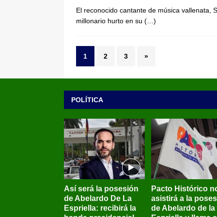
El reconocido cantante de música vallenata, S
millonario hurto en su
(…)
1
2
3
»
POLÍTICA
Así será la posesión
Pacto Histórico n
de Abelardo De La
asistirá a la pose
Espriella: recibirá la
de Abelardo de la