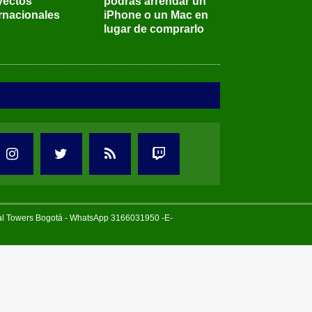
yectos
podrás arrendar un
ernacionales
iPhone o un Mac en
lugar de comprarlo
tal Towers Bogotá - WhatsApp 3166031950 -E-