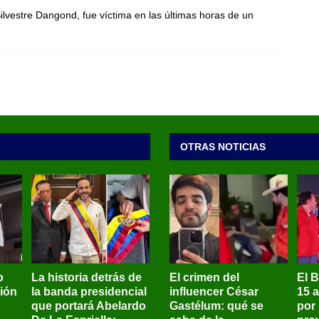
ilvestre Dangond, fue víctima en las últimas horas de un
OTRAS NOTICIAS
o
La historia detrás de
El crimen del
El 
sión
la banda presidencial
influencer César
15 
que portará Abelardo
Gastélum: qué se
por