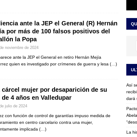
or vinculado al entramado empresarial
JUDICIALES
sta para la posesión presidencial: así será la investidura de Abelardo
iencia ante la JEP el General (R) Hernán
QU
LO ÚLTIMO
ía por más de 100 falsos positivos del
allón la Popa
de noviembre de 2024
rece ante la JEP el General en retiro Hernán Mejía
érrez quien es investigado por crímenes de guerra y lesa
(…)
UL
Así s
a cárcel mujer por desaparición de su
recib
o de 4 años en Valledupar
dará 
de julio de 2024
Pacto
Abela
ez con función de control de garantías impuso medida de
“deso
ramiento en centro carcelario contra una mujer,
ntamente implicada
(…)
La hi