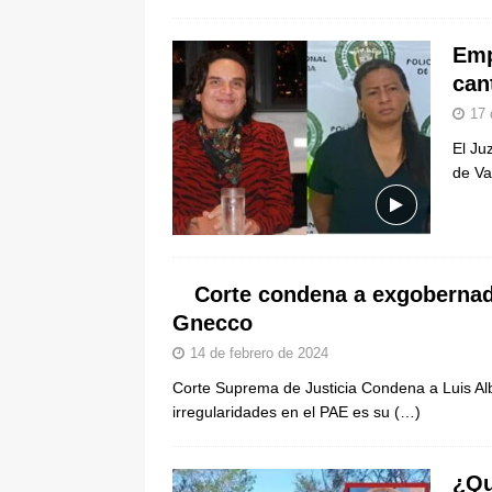
Emp
can
17 
El Ju
de Va
Corte condena a exgobernad
Gnecco
14 de febrero de 2024
Corte Suprema de Justicia Condena a Luis Al
irregularidades en el PAE es su
(…)
¿Qu