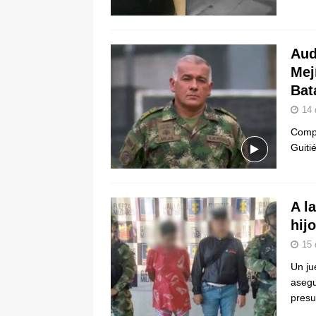
pone bajo la lupa a nuevo proveed
[ 6 de agosto de 2026 ]
Cali se ali
Aud
De La Espriella en la Arena USC
Mej
Bat
14 
Compa
Guiti
A l
hij
15 
Un ju
asegu
presu