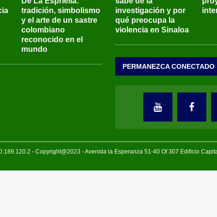
De La Espriella:
sabe de la
pro
ia
tradición, simbolismo
investigación y por
int
y el arte de un sastre
qué preocupa la
colombiano
violencia en Sinaloa
reconocido en el
mundo
PERMANEZCA CONECTADO
189.120.2 - Copyright@2023 - Avenida la Esperanza 51-40 Of 307 Edificio Capi