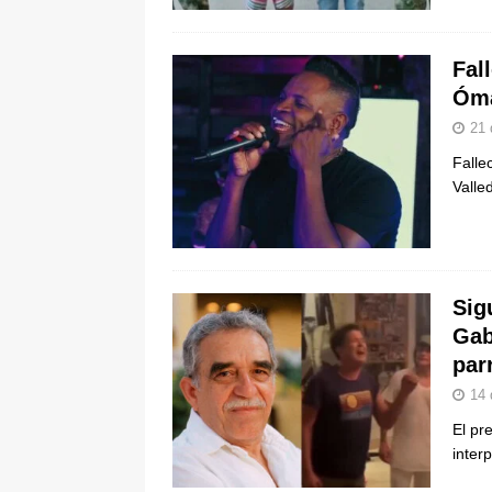
Fal
Óma
21 
Falle
Valle
Sig
Gab
par
14 
El pr
inter