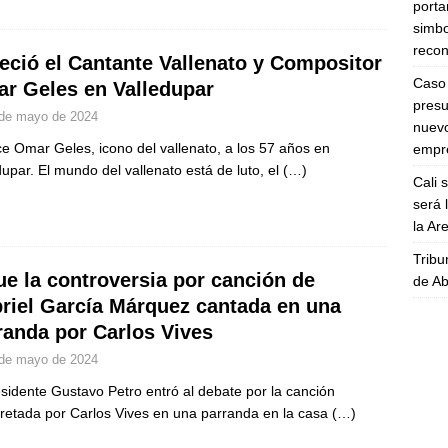
porta
simbo
recon
leció el Cantante Vallenato y Compositor
Caso 
r Geles en Valledupar
presu
de mayo de 2024
nuevo
ce Omar Geles, icono del vallenato, a los 57 años en
empre
dupar. El mundo del vallenato está de luto, el
(…)
Cali 
será 
la A
Tribu
ue la controversia por canción de
de Ab
riel García Márquez cantada en una
randa por Carlos Vives
de mayo de 2024
esidente Gustavo Petro entró al debate por la canción
pretada por Carlos Vives en una parranda en la casa
(…)