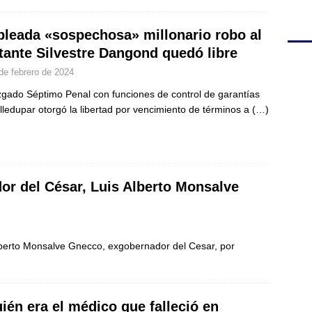
leada «sospechosa» millonario robo al
tante Silvestre Dangond quedó libre
de febrero de 2024
zgado Séptimo Penal con funciones de control de garantías
lledupar otorgó la libertad por vencimiento de términos a
(…)
or del César, Luis Alberto Monsalve
berto Monsalve Gnecco, exgobernador del Cesar, por
ién era el médico que falleció en