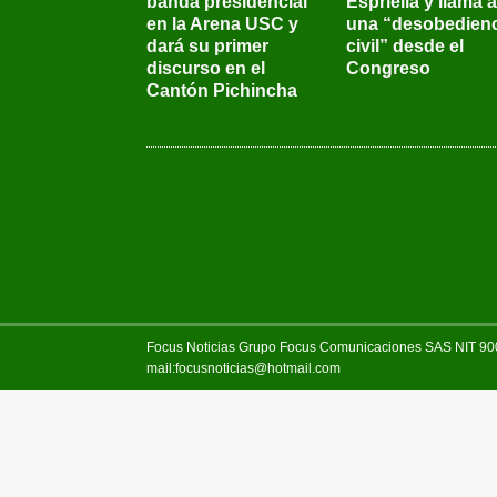
banda presidencial
Espriella y llama a
en la Arena USC y
una “desobedienc
dará su primer
civil” desde el
discurso en el
Congreso
Cantón Pichincha
Focus Noticias Grupo Focus Comunicaciones SAS NIT 900.
mail:focusnoticias@hotmail.com