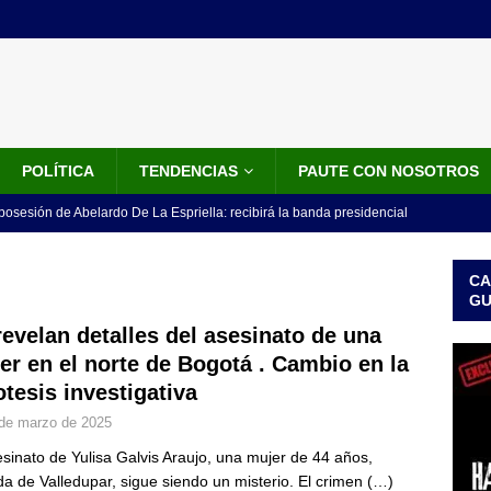
POLÍTICA
TENDENCIAS
PAUTE CON NOSOTROS
 posesión de Abelardo De La Espriella: recibirá la banda presidencial
iscurso en el Cantón Pichincha
LO ÚLTIMO
CA
rico no asistirá a la posesión de Abelardo de la Espriella y llama a
G
l Congreso
LO ÚLTIMO
revelan detalles del asesinato de una
er en el norte de Bogotá . Cambio en la
 detrás de la banda presidencial que portará Abelardo De La
otesis investigativa
el arte de un sastre colombiano reconocido en el mundo
LO
de marzo de 2025
esinato de Yulisa Galvis Araujo, una mujer de 44 años,
ink: Fiscalía amplía investigación por presunto lavado de activos y
da de Valledupar, sigue siendo un misterio. El crimen
(…)