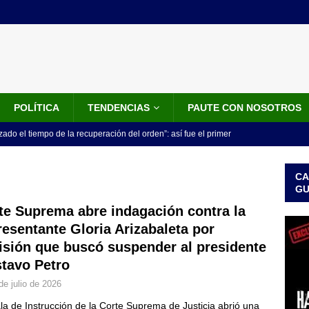
POLÍTICA
TENDENCIAS
PAUTE CON NOSOTROS
do el tiempo de la recuperación del orden”: así fue el primer
lla como presidente de Colombia
JUDICIALES
CA
 la Espriella ya es presidente de Colombia: recibió la banda
G
LO ÚLTIMO
te Suprema abre indagación contra la
resentante Gloria Arizabaleta por
 posesión de Abelardo De La Espriella: recibirá la banda presidencial
isión que buscó suspender al presidente
iscurso en el Cantón Pichincha
LO ÚLTIMO
tavo Petro
rico no asistirá a la posesión de Abelardo de la Espriella y llama a
de julio de 2026
l Congreso
LO ÚLTIMO
la de Instrucción de la Corte Suprema de Justicia abrió una