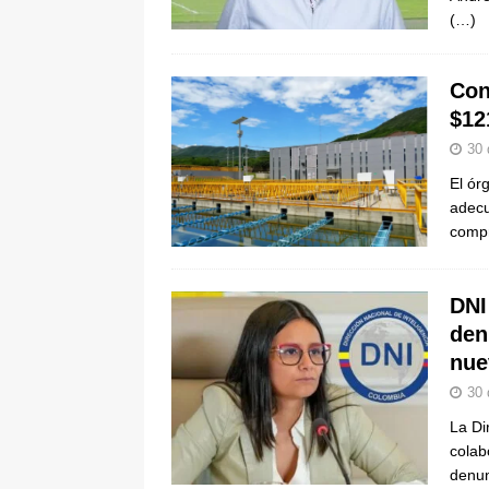
(…)
Con
$12
30 
El ór
adecu
compr
DNI
den
nue
30 
La Di
colab
denun