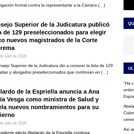
tigación formal contra la representante a la Cámara
(…)
 detrás de la banda presidencial que portará Abelardo De La
el arte de un sastre colombiano reconocido en el mundo
LO
QU
sejo Superior de la Judicatura publicó
ta de 129 preseleccionados para elegir
co nuevos magistrados de la Corte
prema
de julio de 2026
nsejo Superior de la Judicatura dio a conocer la lista de 129
UL
das y abogados preseleccionados que continúan en
(…)
“Ha c
orden
lardo de la Espriella anuncia a Ana
Espri
ía Vesga como ministra de Salud y
Abela
ela nuevos nombramientos para su
Colom
ierno
cerem
de julio de 2026
Así s
esidente electo Abelardo de la Espriella continúa