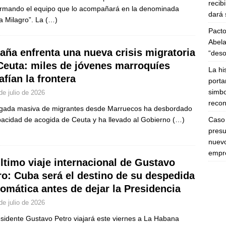
recib
rmando el equipo que lo acompañará en la denominada
dará 
ia Milagro”. La
(…)
Pacto
Abela
aña enfrenta una nueva crisis migratoria
“deso
Ceuta: miles de jóvenes marroquíes
La hi
afían la frontera
porta
simbo
de julio de 2026
recon
egada masiva de migrantes desde Marruecos ha desbordado
Caso 
pacidad de acogida de Ceuta y ha llevado al Gobierno
(…)
presu
nuevo
empre
último viaje internacional de Gustavo
ro: Cuba será el destino de su despedida
lomática antes de dejar la Presidencia
de julio de 2026
esidente Gustavo Petro viajará este viernes a La Habana