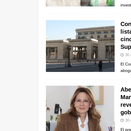
inves
[ 6 de agosto de 2026 ]
La historia
Espriella: tradición, simbolismo y 
Con
ÚLTIMO
lis
cin
Su
30 
El Co
aboga
Abe
Mar
rev
gob
30 
El pr