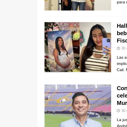
para 
Hal
beb
Fis
30 
Las a
impli
Cali.
Con
cel
Mur
30 
La ju
André