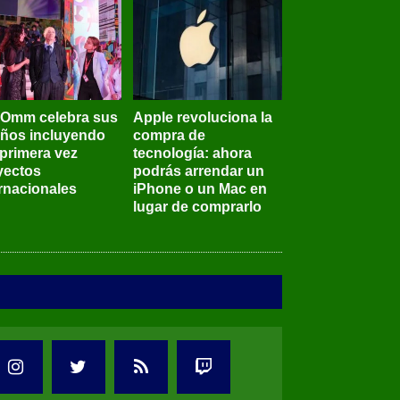
BOmm celebra sus
Apple revoluciona la
años incluyendo
compra de
 primera vez
tecnología: ahora
yectos
podrás arrendar un
ernacionales
iPhone o un Mac en
lugar de comprarlo