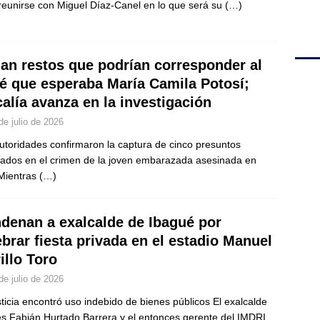
reunirse con Miguel Díaz-Canel en lo que será su
(…)
lan restos que podrían corresponder al
é que esperaba María Camila Potosí;
calía avanza en la investigación
de julio de 2026
utoridades confirmaron la captura de cinco presuntos
cados en el crimen de la joven embarazada asesinada en
 Mientras
(…)
denan a exalcalde de Ibagué por
ebrar fiesta privada en el estadio Manuel
illo Toro
de julio de 2026
sticia encontró uso indebido de bienes públicos El exalcalde
s Fabián Hurtado Barrera y el entonces gerente del IMDRI,