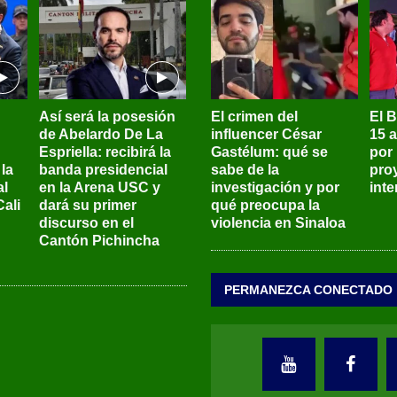
Así será la posesión
El crimen del
El 
de Abelardo De La
influencer César
15 
Espriella: recibirá la
Gastélum: qué se
por
la
banda presidencial
sabe de la
pro
al
en la Arena USC y
investigación y por
int
ali
dará su primer
qué preocupa la
discurso en el
violencia en Sinaloa
Cantón Pichincha
PERMANEZCA CONECTADO