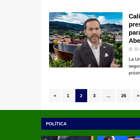
Cal
pre
par
Abe
30 
La Un
segur
próx
«
1
2
3
…
26
»
POLÍTICA