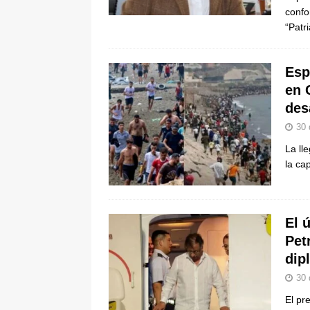
confo
“Patr
Esp
en 
des
30 
La ll
la ca
El 
Pet
dip
30 
El pr