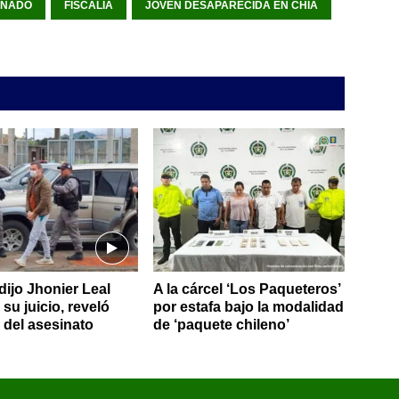
UÑADO
FISCALÍA
JOVEN DESAPARECIDA EN CHIA
dijo Jhonier Leal
A la cárcel ‘Los Paqueteros’
su juicio, reveló
por estafa bajo la modalidad
s del asesinato
de ‘paquete chileno’