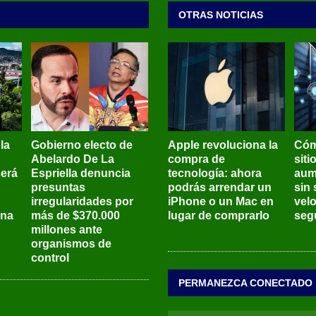
OTRAS NOTICIAS
 la
Gobierno electo de
Apple revoluciona la
Cóm
Abelardo De La
compra de
siti
será
Espriella denuncia
tecnología: ahora
aum
presuntas
podrás arrendar un
sin 
irregularidades por
iPhone o un Mac en
vel
ena
más de $370.000
lugar de comprarlo
seg
millones ante
organismos de
control
PERMANEZCA CONECTADO