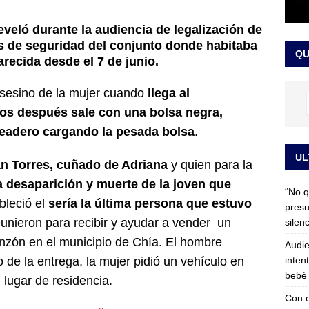
 detrás de la banda presidencial que portará Abelardo De La
eveló durante la audiencia de legalización de
el arte de un sastre colombiano reconocido en el mundo
LO
as de seguridad del conjunto donde habitaba
QU
recida desde el 7 de junio.
asesino de la mujer cuando
llega al
tos después sale con una bolsa negra,
ueadero cargando la pesada bolsa
.
UL
n Torres, cuñado de Adriana
y quien para la
la desaparición y muerte de la joven que
“No q
bleció el
sería la última persona que estuvo
presu
eunieron para recibir y ayudar a vender un
silen
nzón en el municipio de Chía. El hombre
Audie
inten
 de la entrega, la mujer pidió un vehículo en
bebé 
 lugar de residencia.
Con e