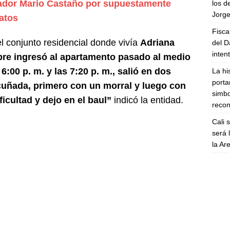
nador Mario Castaño por supuestamente
los d
Jorge
ratos
Fisca
 conjunto residencial donde vivía
Adriana
del D
inten
re ingresó al apartamento pasado al medio
 6:00 p. m. y las 7:20 p. m., salió en dos
La hi
porta
 cuñada, primero con un morral y luego con
simbo
icultad y dejo en el baul”
indicó la entidad.
recon
Cali 
será 
la A