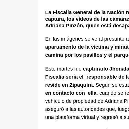
[ 5 de agosto de 2026 ]
La historia
La Fiscalía General de la Nación r
Espriella: tradición, simbolismo y 
captura, los videos de las cámar
Adriana Pinzón, quien está desapa
ÚLTIMO
En las imágenes se ve al presunto 
apartamento de la víctima y minu
camina por los pasillos y el parq
Este martes fue
capturado Jhonata
Fiscalía sería el responsable de 
reside en Zipaquirá.
Según se esta
en contacto con ella
, cuando se r
vehículo de propiedad de Adriana Pi
aseguró a las autoridades que, luego
una plataforma virtual y regresó a su