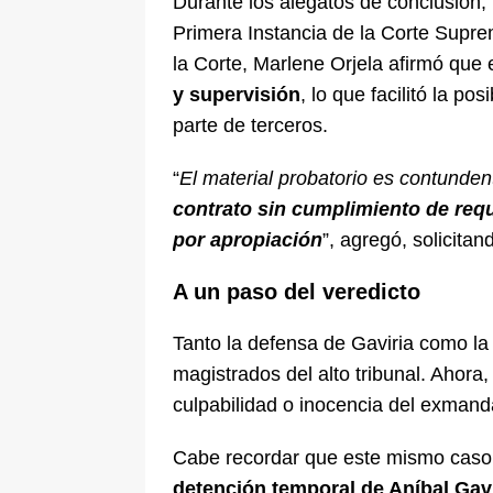
Durante los alegatos de conclusión, 
Primera Instancia de la Corte Supre
la Corte, Marlene Orjela afirmó que
y supervisión
, lo que facilitó la po
parte de terceros.
“
El material probatorio es contunden
contrato sin cumplimiento de req
por apropiación
”, agregó, solicita
A un paso del veredicto
Tanto la defensa de Gaviria como la 
magistrados del alto tribunal. Ahor
culpabilidad o inocencia del exmanda
Cabe recordar que este mismo caso
detención temporal de Aníbal Gavi