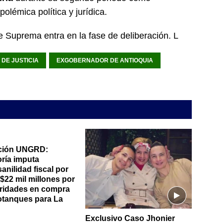
olémica política y jurídica.
e Suprema entra en la fase de deliberación. L
DE JUSTICIA
EXGOBERNADOR DE ANTIOQUIA
ción UNGRD:
oría imputa
anilidad fiscal por
$22 mil millones por
aridades en compra
otanques para La
Exclusivo Caso Jhonier