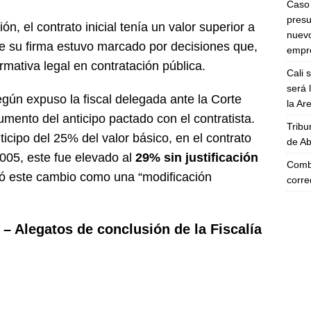
Caso 
presu
n, el contrato inicial tenía un valor superior a
nuevo
de su firma estuvo marcado por decisiones que,
empre
rmativa legal en contratación pública.
Cali 
será 
egún expuso la fiscal delegada ante la Corte
la A
aumento del anticipo pactado con el contratista.
Tribu
ticipo del 25% del valor básico, en el contrato
de Ab
2005, este fue elevado al
29% sin justificación
Comba
ficó este cambio como una “modificación
corre
o – Alegatos de conclusión de la Fiscalía