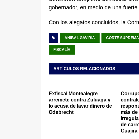
gobernador, en medio de una fuerte p
Con los alegatos concluidos, la Cort
ANIBAL GAVIRIA
CORTE SUPREMA 
FISCALÍA
ARTÍCULOS RELACIONADOS
Exfiscal Montealegre
Corrup
arremete contra Zuluaga y
contral
lo acusa de lavar dinero de
respons
Odebrecht
más de 
irregul
de carr
Guajira