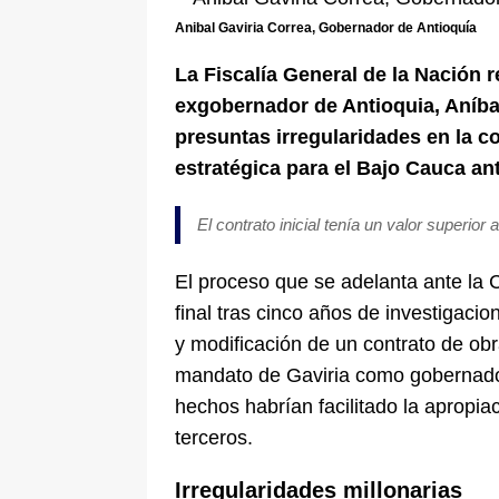
De La Espriella en la Arena USC
Anibal Gaviria Correa, Gobernador de Antioquía
[ 6 de agosto de 2026 ]
Tribunal ni
La Fiscalía General de la Nación r
en Cali
JUDICIALES
exgobernador de Antioquia, Aníbal
presuntas irregularidades en la co
estratégica para el Bajo Cauca an
El contrato inicial tenía un valor superior 
El proceso que se adelanta ante la C
final tras cinco años de investigacio
y modificación de un contrato de obr
mandato de Gaviria como gobernador
hechos habrían facilitado la apropia
terceros.
Irregularidades millonarias