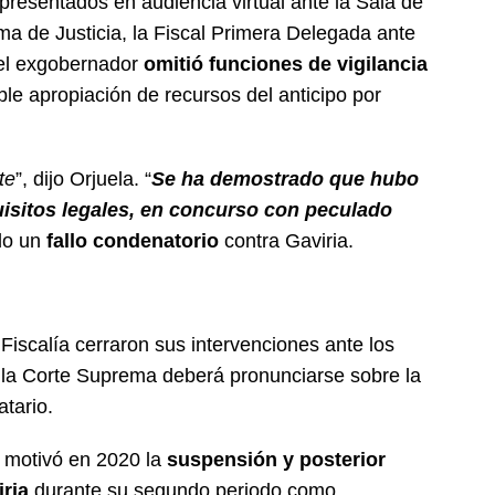
presentados en audiencia virtual ante la Sala de
ma de Justicia, la Fiscal Primera Delegada ante
 el exgobernador
omitió funciones de vigilancia
sible apropiación de recursos del anticipo por
te
”, dijo Orjuela. “
Se ha demostrado que hubo
uisitos legales, en concurso con peculado
ndo un
fallo condenatorio
contra Gaviria.
Fiscalía cerraron sus intervenciones ante los
a, la Corte Suprema deberá pronunciarse sobre la
tario.
 motivó en 2020 la
suspensión y posterior
ria
durante su segundo periodo como