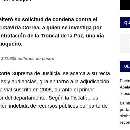
LO ÚLTIMO
ega medida cautelar sobre la posesión de Abelardo de la Espriella
eiteró su solicitud de condena contra el
QU
 Gaviria Correa, a quien se investiga por
ntratación de la Troncal de la Paz, una vía
tioqueño.
a
$41.633 millones de pesos
UL
orte Suprema de Jusiticia, se acerca a su recta
Pacto
nes y audiencias, gira en torno a la adjudicación
Abela
a vial suscrito en 2005, durante el primer
“deso
 del departamento. Según la Fiscalía, los
La hi
ción indebida de recursos públicos por parte de
porta
simbo
recon