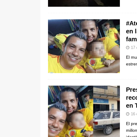
De La Espriella en la Arena USC
[ 6 de agosto de 2026 ]
Tribunal ni
#At
en Cali
JUDICIALES
en 
fam
17 
El mu
estre
Pre
rec
en 
16 
El pr
millo