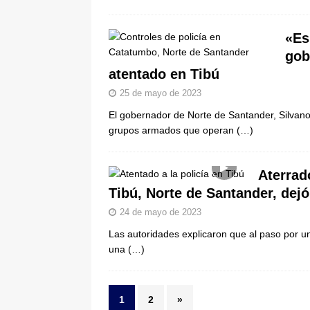
«Es
gob
atentado en Tibú
25 de mayo de 2023
El gobernador de Norte de Santander, Silvano
grupos armados que operan
(…)
Aterrad
Tibú, Norte de Santander, dejó
24 de mayo de 2023
Las autoridades explicaron que al paso por un
una
(…)
1
2
»