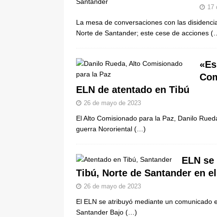
17 
La mesa de conversaciones con las disidenci
Norte de Santander; este cese de acciones
(
«Es
Com
ELN de atentado en Tibú
26 de mayo de 2023
El Alto Comisionado para la Paz, Danilo Rued
guerra Nororiental
(…)
ELN se 
Tibú, Norte de Santander en e
26 de mayo de 2023
El ELN se atribuyó mediante un comunicado el 
Santander Bajo
(…)