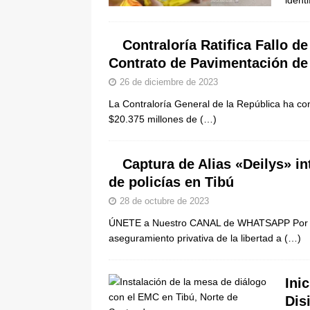
identi
Contraloría Ratifica Fallo d
Contrato de Pavimentación de
26 de diciembre de 2023
La Contraloría General de la República ha con
$20.375 millones de
(…)
Captura de Alias «Deilys» i
de policías en Tibú
28 de octubre de 2023
ÚNETE a Nuestro CANAL de WHATSAPP Por pet
aseguramiento privativa de la libertad a
(…)
Ini
Dis