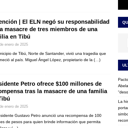
LO ÚLTIMO
ega medida cautelar sobre la posesión de Abelardo de la Espriella
ención | El ELN negó su responsabilidad
QU
la masacre de tres miembros de una
ilia en Tibú
de enero de 2025
nicipio de Tibú, Norte de Santander, vivió una tragedia que
meció al país. Miguel Ángel López, propietario de la
(…)
UL
Pacto
sidente Petro ofrece $100 millones de
Abela
ompensa tras la masacre de una familia
“deso
Tibú
La hi
de enero de 2025
porta
simbo
esidente Gustavo Petro anunció una recompensa de 100
recon
nes de pesos para quien brinde información que permita