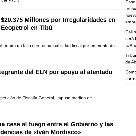
ficar y
(…)
Caso 
presu
nuevo
e $20.375 Millones por Irregularidades en
empre
 Ecopetrol en Tibú
Cali 
será 
la A
firmado un fallo con responsabilidad fiscal por un monto de
Tribu
de Ab
ntegrante del ELN por apoyo al atentado
Comba
corre
ición de Fiscalía General, impuso medida de
cia cese al fuego entre el Gobierno y las
idencias de «Iván Mordisco»