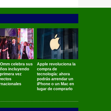
BOmm celebra sus
Apple revoluciona la
años incluyendo
compra de
 primera vez
tecnología: ahora
yectos
podrás arrendar un
ernacionales
iPhone o un Mac en
lugar de comprarlo