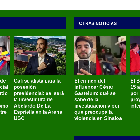
OTRAS NOTICIAS
 de
Cali se alista para la
El crimen del
El 
cial
posesión
influencer César
15 
ardo
presidencial: así será
Gastélum: qué se
por
la investidura de
sabe de la
pro
ismo
Abelardo De La
investigación y por
int
tre
Espriella en la Arena
qué preocupa la
USC
violencia en Sinaloa