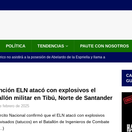
POLÍTICA
TENDENCIAS
PAUTE CON NOSOTROS
rico no asistirá a la posesión de Abelardo de la Espriella y llama a
l Congreso
LO ÚLTIMO
CA
 detrás de la banda presidencial que portará Abelardo De La
G
el arte de un sastre colombiano reconocido en el mundo
LO
nción ELN atacó con explosivos el
allón militar en Tibú, Norte de Santander
e febrero de 2025
ink: Fiscalía amplía investigación por presunto lavado de activos y
ército Nacional confirmó que el ELN atacó con explosivos
or vinculado al entramado empresarial
JUDICIALES
visados (tatucos) en el Batallón de Ingenieros de Combate
sta para la posesión presidencial: así será la investidura de Abelardo
…)