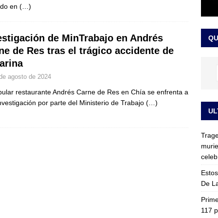
ido en
(…)
ia fue trasladada de la Escuela de Carabineros a La Picaleña: los
da de Bogotá
JUDICIALES
estigación de MinTrabajo en Andrés
QU
ne de Res tras el trágico accidente de
larina
de agosto de 2024
pular restaurante Andrés Carne de Res en Chía se enfrenta a
nvestigación por parte del Ministerio de Trabajo
(…)
UL
Trage
murie
celeb
Estos
De La
Prime
117 p