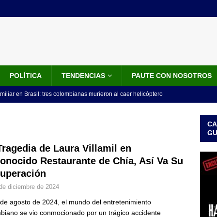
POLÍTICA
TENDENCIAS
PAUTE CON NOSOTROS
miliar en Brasil: tres colombianas murieron al caer helicóptero
años
INTERNACIONALES
CA
os 18 ministros que posesionó Abelardo De La Espriella: nombres,
G
Tragedia de Laura Villamil en
onocido Restaurante de Chía, Así Va Su
isión de De La Espriella: trasladan a 117 presos de alto perfil; estos
uperación
ICIALES
de diciembre de 2024
idos anuncia paquete de US$1.000 millones para fortalecer la
 de agosto de 2024, el mundo del entretenimiento
 de la Espriella
LO ÚLTIMO
biano se vio conmocionado por un trágico accidente