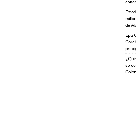
cono
Esta
millo
de Ab
Epa C
Carab
preci
¿Quié
se co
Colo