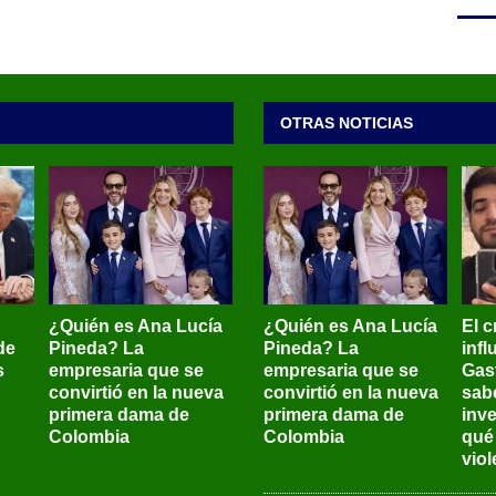
OTRAS NOTICIAS
¿Quién es Ana Lucía
¿Quién es Ana Lucía
El c
de
Pineda? La
Pineda? La
inf
s
empresaria que se
empresaria que se
Gas
convirtió en la nueva
convirtió en la nueva
sab
primera dama de
primera dama de
inve
Colombia
Colombia
qué
viol