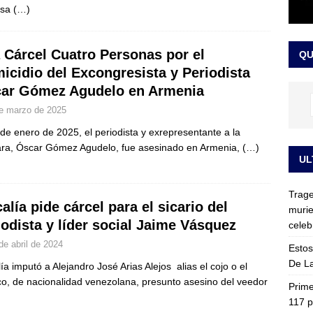
nsa
(…)
ia fue trasladada de la Escuela de Carabineros a La Picaleña: los
da de Bogotá
JUDICIALES
a Cárcel Cuatro Personas por el
QU
icidio del Excongresista y Periodista
ar Gómez Agudelo en Armenia
e marzo de 2025
 de enero de 2025, el periodista y exrepresentante a la
a, Óscar Gómez Agudelo, fue asesinado en Armenia,
(…)
UL
Trage
calía pide cárcel para el sicario del
murie
iodista y líder social Jaime Vásquez
celeb
de abril de 2024
Estos
De La
lía imputó a Alejandro José Arias Alejos alias el cojo o el
o, de nacionalidad venezolana, presunto asesino del veedor
Prime
117 p