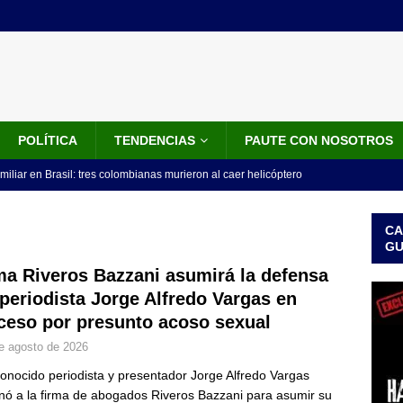
POLÍTICA
TENDENCIAS
PAUTE CON NOSOTROS
miliar en Brasil: tres colombianas murieron al caer helicóptero
años
INTERNACIONALES
CA
os 18 ministros que posesionó Abelardo De La Espriella: nombres,
G
ma Riveros Bazzani asumirá la defensa
 periodista Jorge Alfredo Vargas en
isión de De La Espriella: trasladan a 117 presos de alto perfil; estos
ceso por presunto acoso sexual
ICIALES
e agosto de 2026
idos anuncia paquete de US$1.000 millones para fortalecer la
conocido periodista y presentador Jorge Alfredo Vargas
 de la Espriella
LO ÚLTIMO
nó a la firma de abogados Riveros Bazzani para asumir su