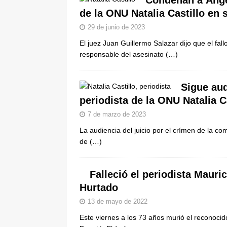
Condenan a Ángel
de la ONU Natalia Castillo en 
29 de junio de 2023
El juez Juan Guillermo Salazar dijo que el fa
responsable del asesinato
(…)
Sigue aud
periodista de la ONU Natalia C
7 de marzo de 2023
La audiencia del juicio por el crímen de la co
de
(…)
Falleció el periodista Maur
Hurtado
13 de mayo de 2022
Este viernes a los 73 años murió el reconoci