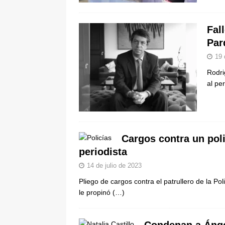
Fal
Par
19 
Rodri
al pe
Cargos contra un poli
periodista
14 de julio de 2023
Pliego de cargos contra el patrullero de la Po
le propinó
(…)