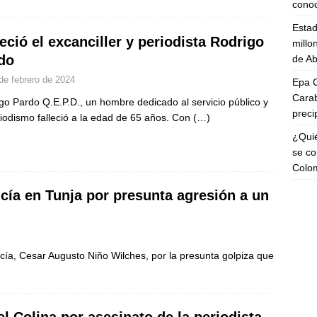
cono
Esta
leció el excanciller y periodista Rodrigo
millo
do
de Ab
de febrero de 2024
Epa C
Carab
go Pardo Q.E.P.D., un hombre dedicado al servicio público y
preci
riodismo falleció a la edad de 65 años. Con
(…)
¿Quié
se co
Colo
cía en Tunja por presunta agresión a un
licía, Cesar Augusto Niño Wilches, por la presunta golpiza que