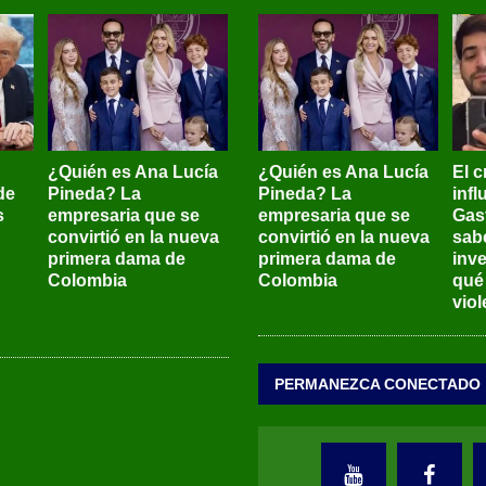
¿Quién es Ana Lucía
¿Quién es Ana Lucía
El c
de
Pineda? La
Pineda? La
inf
s
empresaria que se
empresaria que se
Gas
convirtió en la nueva
convirtió en la nueva
sab
primera dama de
primera dama de
inve
Colombia
Colombia
qué
viol
PERMANEZCA CONECTADO