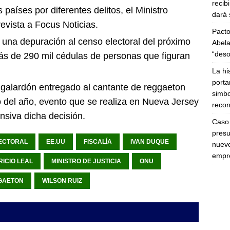
recib
países por diferentes delitos, el Ministro
dará 
revista a Focus Noticias.
Pacto
 una depuración al censo electoral del próximo
Abela
“deso
más de 290 mil cédulas de personas que figuran
La hi
porta
galardón entregado al cantante de reggaeton
simbo
o del año, evento que se realiza en Nueva Jersey
recon
siva dicha decisión.
Caso 
presu
ECTORAL
EE.UU
FISCALÍA
IVAN DUQUE
nuevo
empre
ICIO LEAL
MINISTRO DE JUSTICIA
ONU
GAETON
WILSON RUIZ