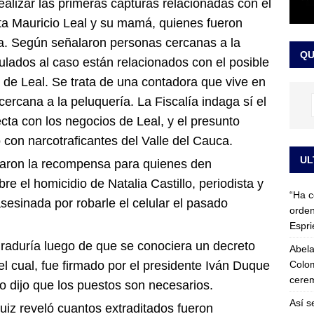
realizar las primeras capturas relacionadas con el
 detrás de la banda presidencial que portará Abelardo De La
sta Mauricio Leal y su mamá, quienes fueron
el arte de un sastre colombiano reconocido en el mundo
LO
a. Según señalaron personas cercanas a la
QU
culados al caso están relacionados con el posible
de Leal. Se trata de una contadora que vive en
ercana a la peluquería. La Fiscalía indaga sí el
ecta con los negocios de Leal, y el presunto
 con narcotraficantes del Valle del Cauca.
UL
aron la recompensa para quienes den
e el homicidio de Natalia Castillo, periodista y
“Ha c
sesinada por robarle el celular el pasado
orden
Espri
curaduría luego de que se conociera un decreto
Abela
Colom
l cual, fue firmado por el presidente Iván Duque
cerem
co dijo que los puestos son necesarios.
Así s
Ruiz reveló cuantos extraditados fueron