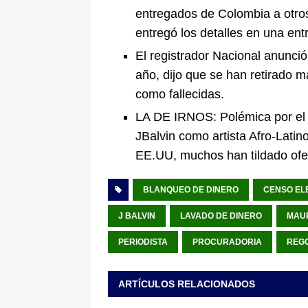
entregados de Colombia a otros 
entregó los detalles en una ent
El registrador Nacional anunció
año, dijo que se han retirado 
como fallecidas.
LA DE IRNOS: Polémica por el 
JBalvin como artista Afro-Latin
EE.UU, muchos han tildado ofen
BLANQUEO DE DINERO
CENSO EL
J BALVIN
LAVADO DE DINERO
MAUR
PERIODISTA
PROCURADORIA
REG
ARTÍCULOS RELACIONADOS