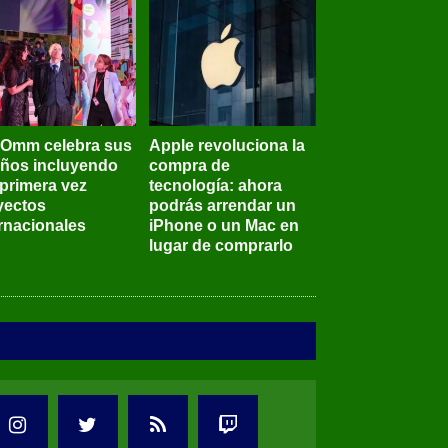
BOmm celebra sus
Apple revoluciona la
años incluyendo
compra de
 primera vez
tecnología: ahora
yectos
podrás arrendar un
ernacionales
iPhone o un Mac en
lugar de comprarlo