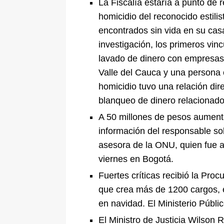
La Fiscalía estaría a punto de 
[ 6 de agosto de 2026 ]
La historia
homicidio del reconocido estili
Espriella: tradición, simbolismo y 
encontrados sin vida en su cas
investigación, los primeros vin
ÚLTIMO
lavado de dinero con empresas 
Valle del Cauca y una persona c
homicidio tuvo una relación dir
blanqueo de dinero relacionado
A 50 millones de pesos aument
información del responsable sobr
asesora de la ONU, quien fue a
viernes en Bogotá.
Fuertes críticas recibió la Pro
que crea más de 1200 cargos, e
en navidad. El Ministerio Públi
El Ministro de Justicia Wilson 