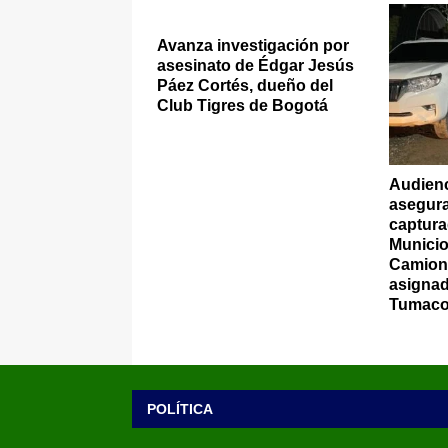
Avanza investigación por
asesinato de Édgar Jesús
Páez Cortés, dueño del
Club Tigres de Bogotá
Audienc
asegura
captura
Municio
Camione
asignad
Tumac
POLÍTICA