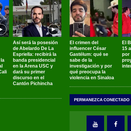
Así será la posesión
El crimen del
El 
de Abelardo De La
influencer César
15 
Espriella: recibirá la
Gastélum: qué se
por
la
banda presidencial
sabe de la
pro
al
en la Arena USC y
investigación y por
int
ali
dará su primer
qué preocupa la
discurso en el
violencia en Sinaloa
Cantón Pichincha
PERMANEZCA CONECTADO