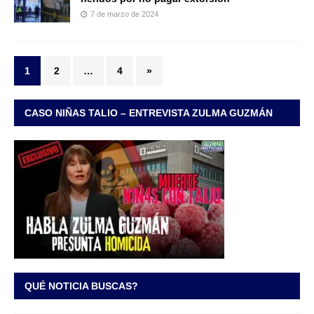
7 de marzo de 2024
1
2
…
4
»
CASO NIÑAS TALIO – ENTREVISTA ZULMA GUZMÁN
QUÉ NOTICIA BUSCAS?