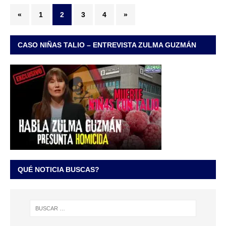
«
1
2
3
4
»
CASO NIÑAS TALIO – ENTREVISTA ZULMA GUZMÁN
QUÉ NOTICIA BUSCAS?