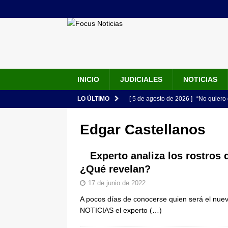
INICIO
JUDICIALES
NOTICIAS
LO ÚLTIMO
[ 5 de agosto de 2026 ]
“No quiero 
Vargas rompe el silencio
JUDIC
Edgar Castellanos
[ 5 de agosto de 2026 ]
Audiencia F
de su esposa y su bebé simulando u
Experto analiza los rostros
¿Qué revelan?
[ 5 de agosto de 2026 ]
Con este c
17 de junio de 2022
apartan del juicio contra Jorge Alf
A pocos días de conocerse quien será el nuev
[ 5 de agosto de 2026 ]
Fiscalía o
NOTICIAS el experto
(…)
tras denuncia de intento de enven