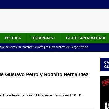
POLÍTICA
TENDENCIAS
PAUTE CON NOSOTROS
que se revele mi nombre”: cuarta presunta víctima de Jorge Alfredo
IALES
CA
iscalía acusó a hombre que habría intentado encubrir el asesinato
G
n accidente de tránsito
JUDICIALES
 de Gustavo Petro y Rodolfo Hernández
omunicado tres denunciantes entregan los detalles de porque se
redo Vargas
JUDICIALES
o Presidente de la república; en exclusiva en FOCUS
rdena examen toxicológico a exdirectora del Dapre Angie Rodríguez
enamiento
NOTICIAS