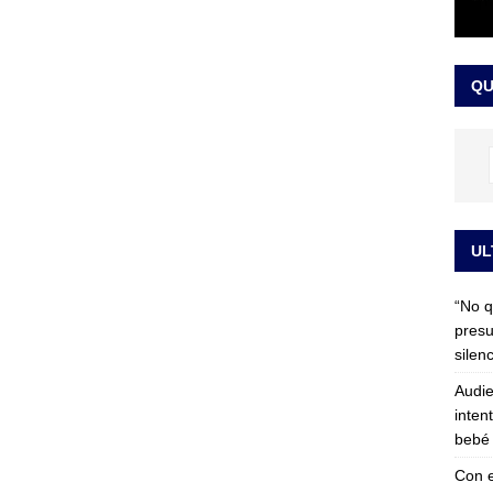
 detrás de la banda presidencial que portará Abelardo De La
el arte de un sastre colombiano reconocido en el mundo
LO
QU
UL
“No q
presu
silen
Audie
inten
bebé 
Con e