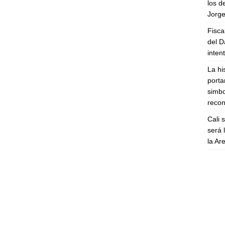
los d
Jorge
Fisca
del D
inten
La hi
porta
simbo
recon
Cali 
será 
la A