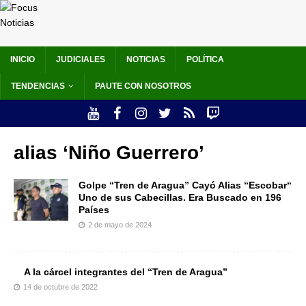
INICIO
JUDICIALES
NOTICIAS
POLÍTICA
TENDENCIAS
PAUTE CON NOSOTROS
alias ‘Niño Guerrero’
Golpe “Tren de Aragua” Cayó Alias “Escobar“
Uno de sus Cabecillas. Era Buscado en 196
Países
2 de mayo de 2024
A la cárcel integrantes del “Tren de Aragua”
14 de octubre de 2022