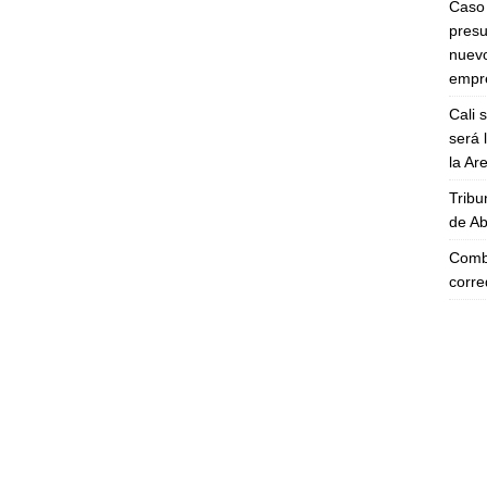
Caso 
presu
nuevo
empre
Cali 
será 
la A
Tribu
de Ab
Comba
corre