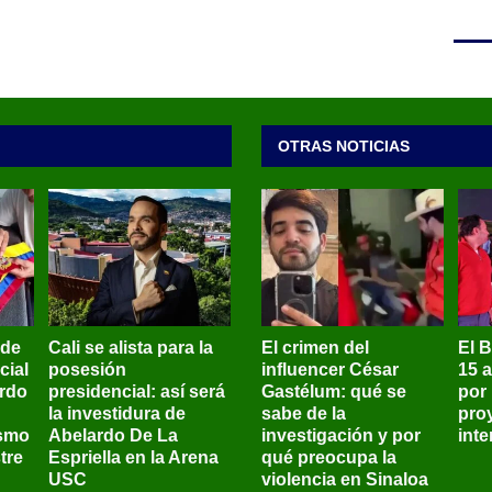
OTRAS NOTICIAS
 de
Cali se alista para la
El crimen del
El 
cial
posesión
influencer César
15 
ardo
presidencial: así será
Gastélum: qué se
por
la investidura de
sabe de la
pro
ismo
Abelardo De La
investigación y por
int
tre
Espriella en la Arena
qué preocupa la
USC
violencia en Sinaloa