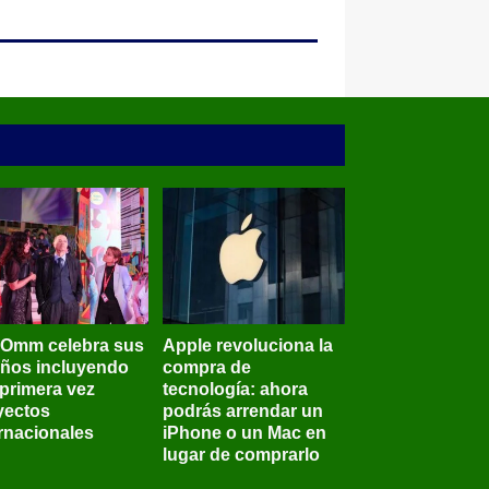
BOmm celebra sus
Apple revoluciona la
años incluyendo
compra de
 primera vez
tecnología: ahora
yectos
podrás arrendar un
ernacionales
iPhone o un Mac en
lugar de comprarlo