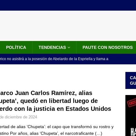
POLÍTICA
TENDENCIAS
PAUTE CON NOSOTROS
rico no asistirá a la posesión de Abelardo de la Espriella y llama a
l Congreso
LO ÚLTIMO
CA
 detrás de la banda presidencial que portará Abelardo De La
G
el arte de un sastre colombiano reconocido en el mundo
LO
narco Juan Carlos Ramírez, alias
upeta’, quedó en libertad luego de
erdo con la justicia en Estados Unidos
ink: Fiscalía amplía investigación por presunto lavado de activos y
de diciembre de 2024
or vinculado al entramado empresarial
JUDICIALES
bertad de alias ‘Chupeta’: el capo que transformó su rostro y
sta para la posesión presidencial: así será la investidura de Abelardo
stino Por años, alias ‘Chupeta’, el narcotraficante
(…)