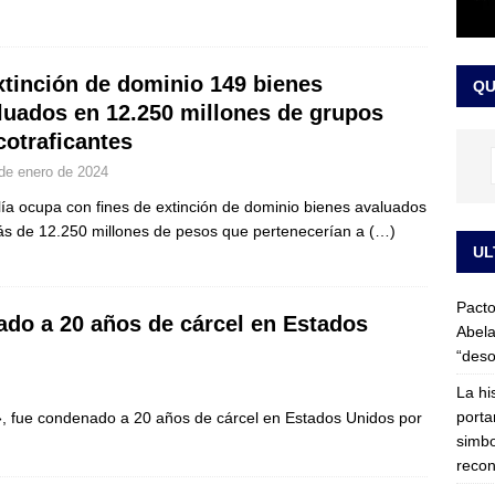
LO ÚLTIMO
ega medida cautelar sobre la posesión de Abelardo de la Espriella
xtinción de dominio 149 bienes
QU
luados en 12.250 millones de grupos
cotraficantes
de enero de 2024
lía ocupa con fines de extinción de dominio bienes avaluados
s de 12.250 millones de pesos que pertenecerían a
(…)
UL
Pacto
ado a 20 años de cárcel en Estados
Abela
“deso
La hi
porta
, fue condenado a 20 años de cárcel en Estados Unidos por
simbo
recon