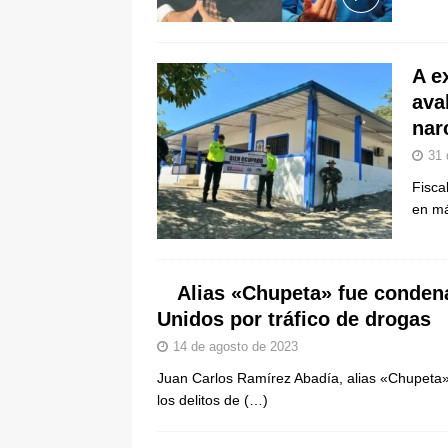
De La Espriella en la Arena USC
[ 6 de agosto de 2026 ]
Tribunal ni
A e
en Cali
JUDICIALES
ava
nar
31 
Fisca
en má
Alias «Chupeta» fue conden
Unidos por tráfico de drogas
14 de agosto de 2023
Juan Carlos Ramírez Abadía, alias «Chupeta»
los delitos de
(…)