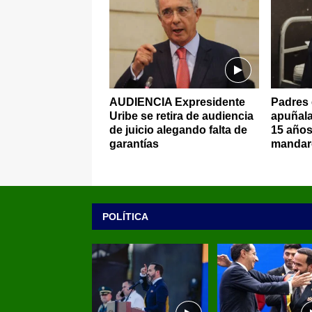
AUDIENCIA Expresidente
Padres 
Uribe se retira de audiencia
apuñala
de juicio alegando falta de
15 años
garantías
mandaro
POLÍTICA