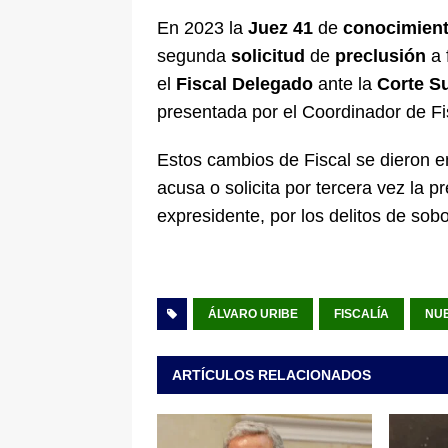
En 2023 la
Juez 41
de
conocimien
segunda
solicitud
de
preclusión
a 
el
Fiscal Delegado
ante la
Corte S
presentada por el Coordinador de Fi
Estos cambios de Fiscal se dieron e
acusa o solicita por tercera vez la pr
expresidente, por los delitos de sob
ÁLVARO URIBE
FISCALÍA
NUE
ARTÍCULOS RELACIONADOS