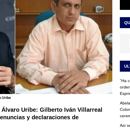
 detrás de la banda presidencial que portará Abelardo De La
el arte de un sastre colombiano reconocido en el mundo
LO
QU
UL
“Ha c
orden
Espri
o Uribe
Abela
Álvaro Uribe: Gilberto Iván Villarreal
Colom
cerem
renuncias y declaraciones de
Así s