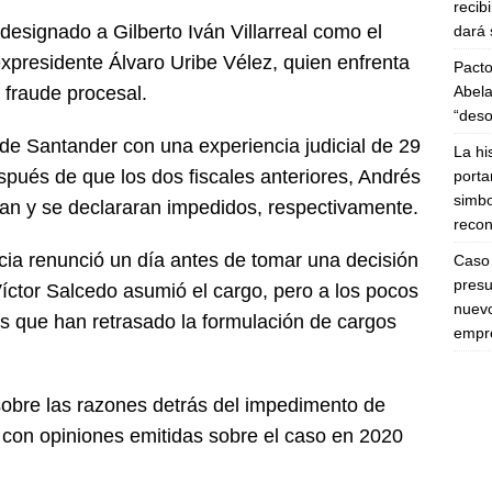
recib
designado a Gilberto Iván Villarreal como el
dará 
expresidente Álvaro Uribe Vélez, quien enfrenta
Pacto
Abela
 fraude procesal.
“deso
 de Santander con una experiencia judicial de 29
La hi
spués de que los dos fiscales anteriores, Andrés
porta
simbo
ran y se declararan impedidos, respectivamente.
recon
ncia renunció un día antes de tomar una decisión
Caso 
presu
Víctor Salcedo asumió el cargo, pero a los pocos
nuevo
es que han retrasado la formulación de cargos
empre
 sobre las razones detrás del impedimento de
 con opiniones emitidas sobre el caso en 2020