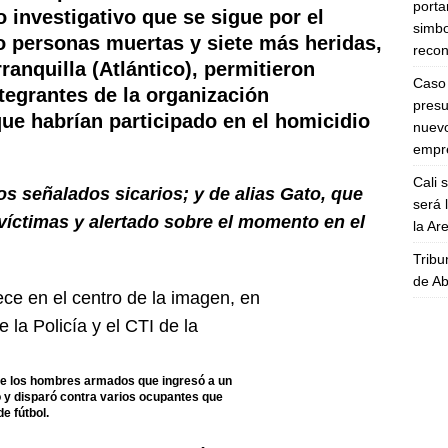
porta
 investigativo que se sigue por el
simbo
o personas muertas y siete más heridas,
recon
ranquilla (Atlántico),
permitieron
Caso 
ntegrantes de la organización
presu
que habrían participado en el homicidio
nuevo
empre
Cali 
los señalados sicarios; y de alias Gato, que
será 
 víctimas y alertado sobre el momento en el
la A
Tribu
de Ab
o de los hombres armados que ingresó a un
 y disparó contra varios ocupantes que
e fútbol.