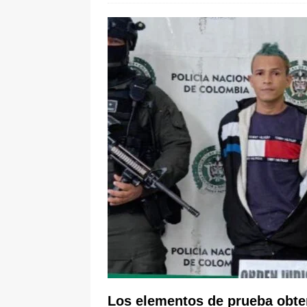
pone bajo la lupa a nuevo proveed
[ 6 de agosto de 2026 ]
Cali se ali
De La Espriella en la Arena USC
Los elementos de prueba obten