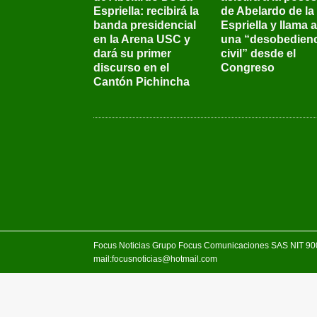
Espriella: recibirá la
de Abelardo de la
banda presidencial
Espriella y llama a
en la Arena USC y
una “desobedienc
dará su primer
civil” desde el
discurso en el
Congreso
Cantón Pichincha
Focus Noticias Grupo Focus Comunicaciones SAS NIT 900.
mail:focusnoticias@hotmail.com