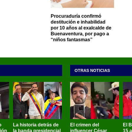
Procuraduría confirmó
destitución e inhabilidad
por 10 años al exalcalde de
Buenaventura, por pago a
“niños fantasmas”
OTRAS NOTICIAS
o
La historia detrás de
El crimen del
El 
sión
la banda presidencial
influencer César
15 