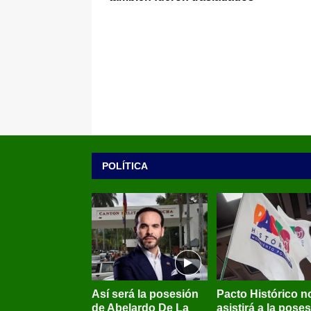
POLÍTICA
Así será la posesión
Pacto Histórico n
de Abelardo De La
asistirá a la pose