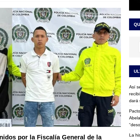
or vinculado al entramado empresarial
JUDICIALES
sta para la posesión presidencial: así será la investidura de Abelardo
QU
LO ÚLTIMO
UL
Así s
recib
dará 
Pacto
Abela
“deso
La hi
idos por la Fiscalía General de la