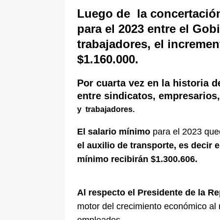
De La Espriella en la Arena USC
Luego de la concertación
para el 2023 entre el Gob
[ 6 de agosto de 2026 ]
Tribunal ni
trabajadores, el incremen
en Cali
JUDICIALES
$1.160.000.
Por cuarta vez en la historia
entre sindicatos, empresarios,
y trabajadores.
El salario mínimo
para el 2023 que
el auxilio de transporte, es decir
mínimo recibirán $1.300.606.
Al respecto el Presidente de la R
motor del crecimiento económico al r