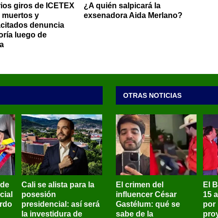
rios giros de ICETEX
¿A quién salpicará la
s muertos y
exsenadora Aida Merlano?
citados denuncia
oría luego de
ía
OTRAS NOTICIAS
 de
Cali se alista para la
El crimen del
El 
cial
posesión
influencer César
15 
ardo
presidencial: así será
Gastélum: qué se
por
la investidura de
sabe de la
pro