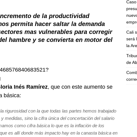
Caso 
presu
incremento de la productividad
nuevo
empre
nos permita hacer saltar la demanda
sectores mas vulnerables para corregir
Cali 
será 
 del hambre y se convierta en motor del
la A
Tribu
de Ab
1603468576840683521?
Comba
g
corre
loria Inés Ramírez
, que con este aumento se
a básica:
 la rigurosidad con la que todas las partes hemos trabajado
y medidas, sino la cifra única del concertación del salario
amos como cifra básica lo que es la inflación de los
orque es allí donde más impacto hay en la canasta básica en