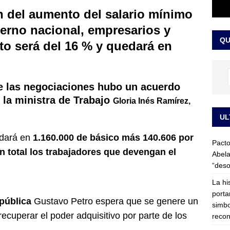
LO ÚLTIMO
 del aumento del salario mínimo
ierno nacional, empresarios y
ega medida cautelar sobre la posesión de Abelardo de la Espriella
QU
to será del 16 % y quedará en
 de las negociaciones hubo un acuerdo
 la ministra de Trabajo
Gloria Inés Ramírez
,
UL
dará en
1.160.000 de básico más 140.606 por
Pacto
 en total los trabajadores que devengan el
Abela
“deso
La hi
porta
epública
Gustavo Petro espera que se genere un
simbo
ecuperar el poder adquisitivo por parte de los
recon