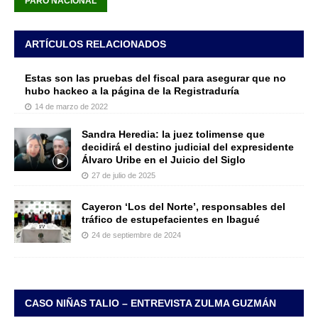
PARO NACIONAL
ARTÍCULOS RELACIONADOS
Estas son las pruebas del fiscal para asegurar que no
hubo hackeo a la página de la Registraduría
14 de marzo de 2022
Sandra Heredia: la juez tolimense que
decidirá el destino judicial del expresidente
Álvaro Uribe en el Juicio del Siglo
27 de julio de 2025
Cayeron ‘Los del Norte’, responsables del
tráfico de estupefacientes en Ibagué
24 de septiembre de 2024
CASO NIÑAS TALIO – ENTREVISTA ZULMA GUZMÁN