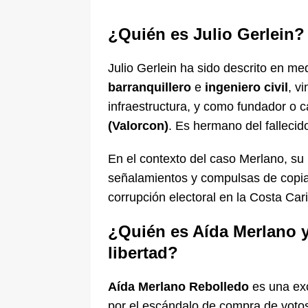
¿Quién es Julio Gerlein?
Julio Gerlein ha sido descrito en m
barranquillero
e
ingeniero civil
, v
infraestructura, y como fundador o c
(Valorcon)
. Es hermano del falleci
En el contexto del caso Merlano, s
señalamientos y compulsas de copi
corrupción electoral en la Costa Car
¿Quién es Aída Merlano y
libertad?
Aída Merlano Rebolledo
es una exc
por el escándalo de compra de votos 