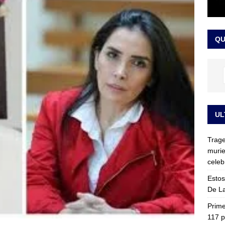
ia fue trasladada de la Escuela de Carabineros a La Picaleña: los
da de Bogotá
JUDICIALES
QU
UL
Trage
murie
celeb
Estos
De La
Prime
117 p