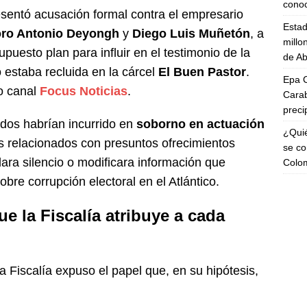
cono
esentó acusación formal contra el empresario
Esta
ro Antonio Deyongh
y
Diego Luis Muñetón
, a
millo
puesto plan para influir en el testimonio de la
de Ab
estaba recluida en la cárcel
El Buen Pastor
.
Epa C
o canal
Focus Noticias
.
Carab
preci
dos habrían incurrido en
soborno en actuación
¿Quié
s relacionados con presuntos ofrecimientos
se co
ra silencio o modificara información que
Colo
bre corrupción electoral en el Atlántico.
ue la Fiscalía atribuye a cada
a Fiscalía expuso el papel que, en su hipótesis,