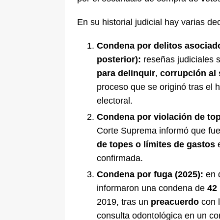
En su historial judicial hay varias de
Condena por delitos asociados
posterior):
reseñas judiciales
para delinquir
,
corrupción al
proceso que se originó tras el 
electoral.
Condena por violación de to
Corte Suprema informó que fu
de topes o límites de gastos
e
confirmada.
Condena por fuga (2025):
en d
informaron una condena de
42
2019, tras un
preacuerdo
con l
consulta odontológica en un con