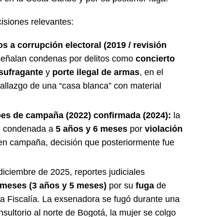
cisiones relevantes:
 a corrupción electoral (2019 / revisión
 señalan condenas por delitos como
concierto
 sufragante
y
porte ilegal de armas
, en el
hallazgo de una “casa blanca” con material
pes de campaña (2022) confirmada (2024):
la
e condenada a
5 años y 6 meses
por
violación
n campaña, decisión que posteriormente fue
iciembre de 2025, reportes judiciales
 meses (3 años y 5 meses)
por su
fuga
de
a Fiscalía. La exsenadora se fugó durante una
sultorio al norte de Bogotá, la mujer se colgo