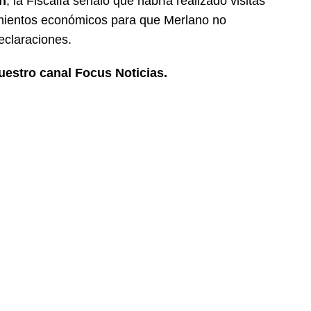
h
, la Fiscalía señaló que habría realizado visitas
ecimientos económicos para que Merlano no
eclaraciones.
uestro canal Focus Noticias.