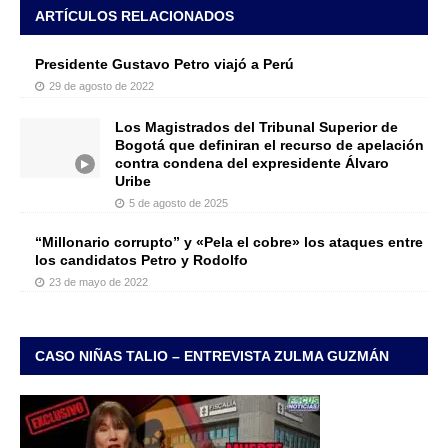
ARTÍCULOS RELACIONADOS
Presidente Gustavo Petro viajó a Perú
29 de agosto de 2022
Los Magistrados del Tribunal Superior de
Bogotá que definiran el recurso de apelación
contra condena del expresidente Álvaro
Uribe
5 de agosto de 2025
“Millonario corrupto” y «Pela el cobre» los ataques entre
los candidatos Petro y Rodolfo
23 de mayo de 2022
CASO NIÑAS TALIO – ENTREVISTA ZULMA GUZMÁN