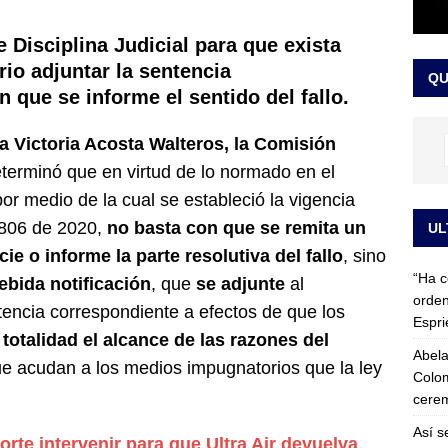
 detrás de la banda presidencial que portará Abelardo De La
 Disciplina Judicial para que exista
el arte de un sastre colombiano reconocido en el mundo
LO
rio adjuntar la sentencia
QU
 que se informe el sentido del fallo.
 Victoria Acosta Walteros, la Comisión
terminó que en virtud de lo normado en el
por medio de la cual se estableció la vigencia
 806 de 2020,
no basta con que se remita un
UL
ie o informe la parte resolutiva del fallo
, sino
“Ha c
ebida notificación
, que
se adjunte
al
orden
ntencia correspondiente a efectos de que los
Espri
u
totalidad el alcance de las razones del
Abela
ue acudan a los medios impugnatorios que la ley
Colom
cerem
Así s
rte intervenir para que Ultra Air devuelva