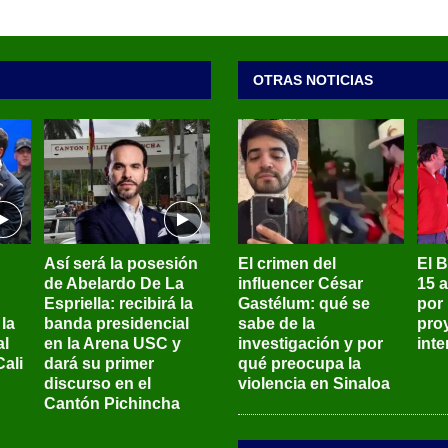
OTRAS NOTICIAS
Así será la posesión
El crimen del
El 
de Abelardo De La
influencer César
15 
Espriella: recibirá la
Gastélum: qué se
por
la
banda presidencial
sabe de la
pro
al
en la Arena USC y
investigación y por
int
ali
dará su primer
qué preocupa la
discurso en el
violencia en Sinaloa
Cantón Pichincha