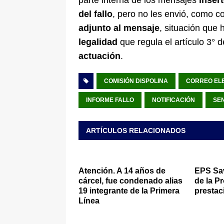
parte interna de los mensajes
insert
del fallo
, pero no les envió, como c
adjunto al mensaje
, situación que 
legalidad
que regula el artículo 3° 
actuación
.
COMISIÓN DISPOLINA
CORREO EL
INFORME FALLO
NOTIFICACIÓN
SE
ARTÍCULOS RELACIONADOS
Atención. A 14 años de
EPS Sav
cárcel, fue condenado alias
de la P
19 integrante de la Primera
prestac
Línea