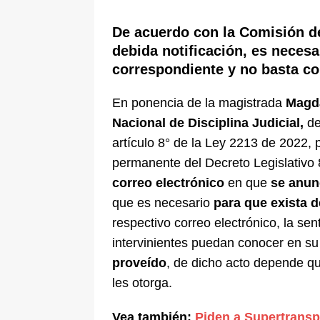
[ 6 de agosto de 2026 ]
La historia
De acuerdo con la Comisión de
Espriella: tradición, simbolismo y 
debida notificación, es necesa
ÚLTIMO
correspondiente y no basta con
En ponencia de la magistrada
Magda
Nacional de Disciplina Judicial,
de
artículo 8° de la Ley 2213 de 2022, 
permanente del Decreto Legislativo
correo electrónico
en que
se anunc
que es necesario
para que exista d
respectivo correo electrónico, la se
intervinientes puedan conocer en s
proveído
, de dicho acto depende q
les otorga.
Vea también:
Piden a Supertranspo