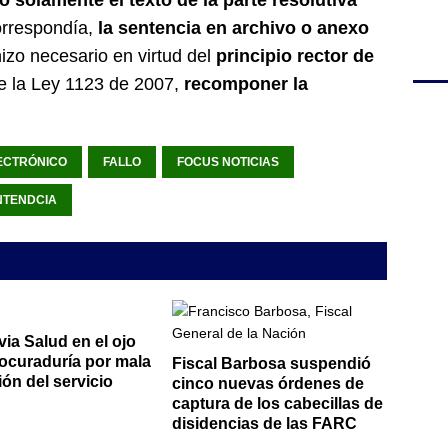
ó solamente el texto de la parte resolutiva
orrespondía,
la sentencia en archivo o anexo
hizo necesario en virtud del
principio rector de
de la Ley 1123 de 2007,
recomponer la
ECTRÓNICO
FALLO
FOCUS NOTICIAS
NTENDCIA
ia Salud en el ojo
rocuraduría por mala
Fiscal Barbosa suspendió
ión del servicio
cinco nuevas órdenes de
captura de los cabecillas de
disidencias de las FARC