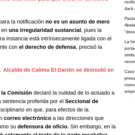
recib
dará 
Pacto
para la notificación
no es un asunto de mero
Abela
e en
una irregularidad sustancial
, pues la
“deso
era instancia está intrínsecamente ligada con el
La hi
nte con
el derecho de defensa
, precisó la
porta
simbo
recon
. Alcalde de Calima El Darién se desnudó en
Caso 
presu
nuevo
empre
,
la Comisión
declaró la nulidad de lo actuado a
la sentencia proferida por el
Seccional de
sciplinario en que, para efectos de la
un
correo electrónico
a las direcciones que
 como su
defensora de oficio.
Sin embargo, en la