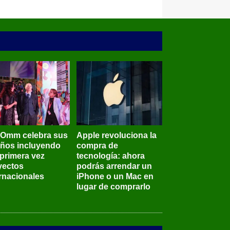
BOmm celebra sus
Apple revoluciona la
años incluyendo
compra de
 primera vez
tecnología: ahora
yectos
podrás arrendar un
ernacionales
iPhone o un Mac en
lugar de comprarlo