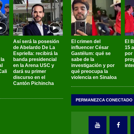
Así será la posesión
El crimen del
El 
de Abelardo De La
influencer César
15 
Espriella: recibirá la
Gastélum: qué se
por
la
banda presidencial
sabe de la
pro
al
en la Arena USC y
investigación y por
int
ali
dará su primer
qué preocupa la
discurso en el
violencia en Sinaloa
Cantón Pichincha
PERMANEZCA CONECTADO