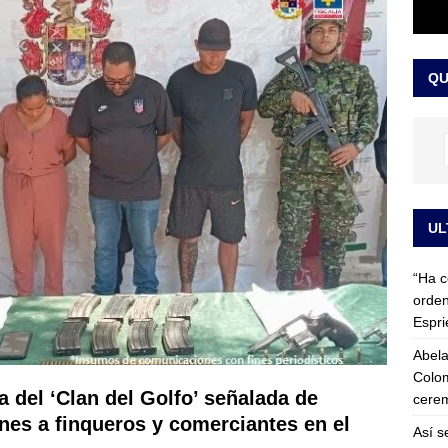
 detrás de la banda presidencial que portará Abelardo De La
el arte de un sastre colombiano reconocido en el mundo
LO
QU
UL
“Ha c
orden
Espri
Abela
Colom
a del ‘Clan del Golfo’ señalada de
cerem
nes a finqueros y comerciantes en el
Así s