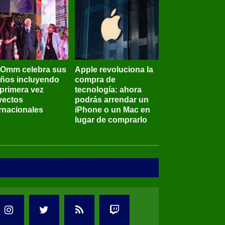
BOmm celebra sus
Apple revoluciona la
años incluyendo
compra de
 primera vez
tecnología: ahora
yectos
podrás arrendar un
ernacionales
iPhone o un Mac en
lugar de comprarlo