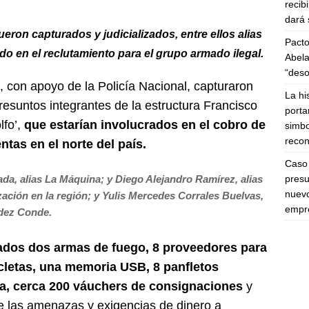
recib
dará 
eron capturados y judicializados, entre ellos alias
Pacto
do en el reclutamiento para el grupo armado ilegal.
Abela
“deso
a, con apoyo de la Policía Nacional, capturaron
La hi
presuntos integrantes de la estructura Francisco
porta
lfo’,
que estarían involucrados en el cobro de
simbo
recon
ntas en el norte del país.
Caso 
presu
da, alias La Máquina; y Diego Alejandro Ramírez, alias
nuevo
zación en la región; y Yulis Mercedes Corrales Buelvas,
empre
ndez Conde.
ados dos armas de fuego, 8 proveedores para
icletas, una memoria USB, 8 panfletos
iva, cerca 200 váuchers de consignaciones
y
 las amenazas y exigencias de dinero a