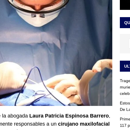
ia fue trasladada de la Escuela de Carabineros a La Picaleña: los
da de Bogotá
JUDICIALES
QU
UL
Trage
murie
celeb
Estos
De La
e la abogada
Laura Patricia Espinosa Barrero
,
Prime
almente responsables a un
cirujano maxilofacial
117 p