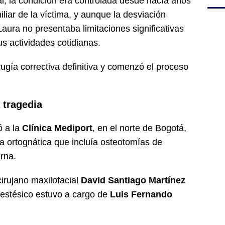
al, la condición era controlada desde hacía años
liar de la víctima, y aunque la desviación
ura no presentaba limitaciones significativas
us actividades cotidianas.
ugía correctiva definitiva y comenzó el proceso
 tragedia
ó a la
Clínica Mediport
, en el norte de Bogotá,
a ortognática que incluía osteotomías de
rna.
cirujano maxilofacial
David Santiago Martínez
nestésico estuvo a cargo de
Luis Fernando