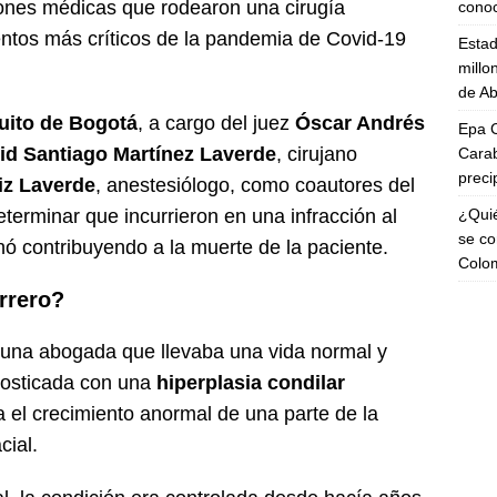
iones médicas que rodearon una cirugía
cono
ntos más críticos de la pandemia de Covid-19
Esta
millo
de Ab
uito de Bogotá
, a cargo del juez
Óscar Andrés
Epa C
id Santiago Martínez Laverde
, cirujano
Carab
preci
iz Laverde
, anestesiólogo, como coautores del
¿Quié
determinar que incurrieron en una infracción al
se co
nó contribuyendo a la muerte de la paciente.
Colo
rrero?
 una abogada que llevaba una vida normal y
nosticada con una
hiperplasia condilar
a el crecimiento anormal de una parte de la
cial.