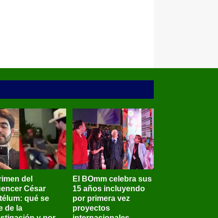
rimen del
El BOmm celebra sus
luencer César
15 años incluyendo
télum: qué se
por primera vez
e de la
proyectos
stigación y por
internacionales