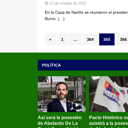
21 de octubre de 2022
En la Casa de Nariño se reunieron el presiden
Burns.
(…)
«
1
…
364
365
366
POLÍTICA
Así será la posesión
Pacto Histórico n
de Abelardo De La
asistirá a la pose