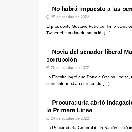
pone bajo la lupa a nuevo proveed
No habrá impuesto a las pe
[ 6 de agosto de 2026 ]
Cali se ali
25 de octubre de 2022
De La Espriella en la Arena USC
El presidente Gustavo Petro confirmó cambios 
Twitter el mandatario anunció:
(…)
Novia del senador liberal M
corrupción
25 de octubre de 2022
La Fiscalía logró que Daniela Ospina Loaiza,
como intermediaria en red de
(…)
Procuraduría abrió indagaci
la Primera Línea
24 de octubre de 2022
La Procuraduría General de la Nación inició i