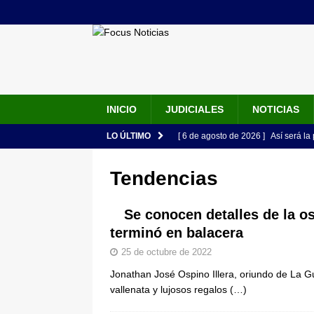
INICIO
JUDICIALES
NOTICIAS
LO ÚLTIMO
[ 6 de agosto de 2026 ]
Así será la
en la Arena USC y dará su primer d
Tendencias
[ 6 de agosto de 2026 ]
Pacto Histó
una “desobediencia civil” desde e
Se conocen detalles de la o
terminó en balacera
[ 6 de agosto de 2026 ]
La historia
25 de octubre de 2022
Espriella: tradición, simbolismo y 
Jonathan José Ospino Illera, oriundo de La G
ÚLTIMO
vallenata y lujosos regalos
(…)
[ 6 de agosto de 2026 ]
Caso Lili P