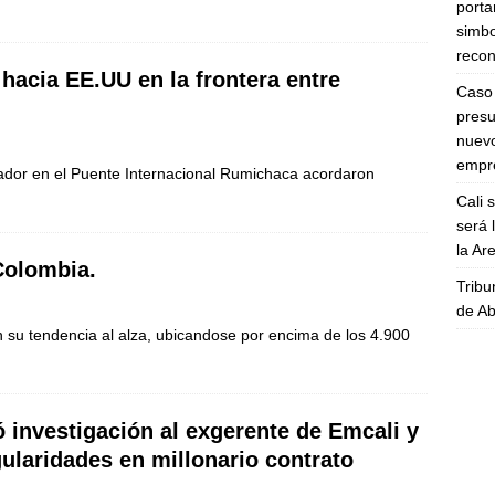
porta
simbo
recon
 hacia EE.UU en la frontera entre
Caso 
presu
nuevo
empre
uador en el Puente Internacional Rumichaca acordaron
Cali 
será 
la A
Colombia.
Tribu
de Ab
n su tendencia al alza, ubicandose por encima de los 4.900
ó investigación al exgerente de Emcali y
gularidades en millonario contrato