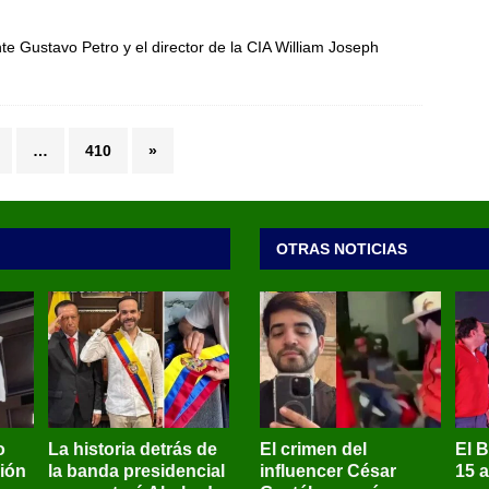
te Gustavo Petro y el director de la CIA William Joseph
…
410
»
OTRAS NOTICIAS
o
La historia detrás de
El crimen del
El 
sión
la banda presidencial
influencer César
15 