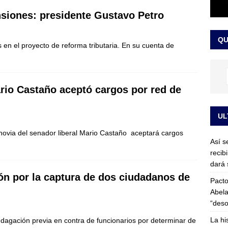
or vinculado al entramado empresarial
JUDICIALES
nsiones: presidente Gustavo Petro
sta para la posesión presidencial: así será la investidura de Abelardo
QU
LO ÚLTIMO
en el proyecto de reforma tributaria. En su cuenta de
ario Castaño aceptó cargos por red de
UL
 novia del senador liberal Mario Castaño aceptará cargos
Así s
recib
dará 
ón por la captura de dos ciudadanos de
Pacto
Abela
“deso
La hi
ndagación previa en contra de funcionarios por determinar de