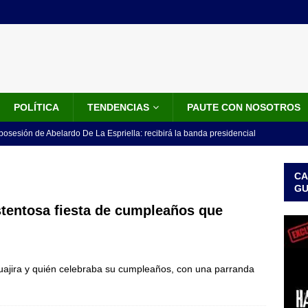
POLÍTICA
TENDENCIAS
PAUTE CON NOSOTROS
 posesión de Abelardo De La Espriella: recibirá la banda presidencial
iscurso en el Cantón Pichincha
LO ÚLTIMO
CA
rico no asistirá a la posesión de Abelardo de la Espriella y llama a
G
l Congreso
LO ÚLTIMO
stentosa fiesta de cumpleaños que
 detrás de la banda presidencial que portará Abelardo De La
el arte de un sastre colombiano reconocido en el mundo
LO
uajira y quién celebraba su cumpleaños, con una parranda
ink: Fiscalía amplía investigación por presunto lavado de activos y