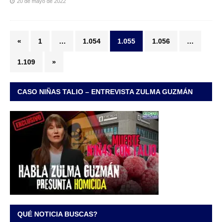
20 de mayo de 2022
«
1
…
1.054
1.055
1.056
…
1.109
»
CASO NIÑAS TALIO – ENTREVISTA ZULMA GUZMÁN
QUÉ NOTICIA BUSCAS?