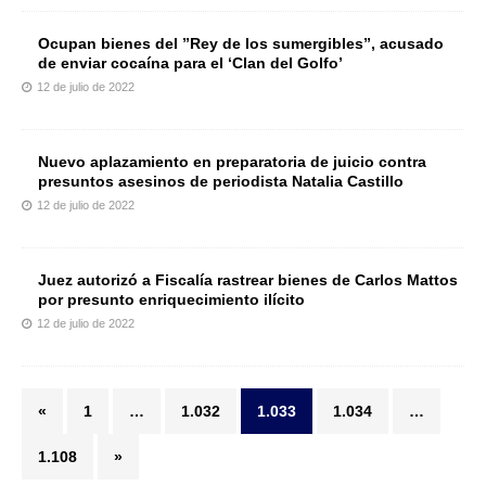
Ocupan bienes del ”Rey de los sumergibles”, acusado
de enviar cocaína para el ‘Clan del Golfo’
12 de julio de 2022
Nuevo aplazamiento en preparatoria de juicio contra
presuntos asesinos de periodista Natalia Castillo
12 de julio de 2022
Juez autorizó a Fiscalía rastrear bienes de Carlos Mattos
por presunto enriquecimiento ilícito
12 de julio de 2022
«
1
…
1.032
1.033
1.034
…
1.108
»