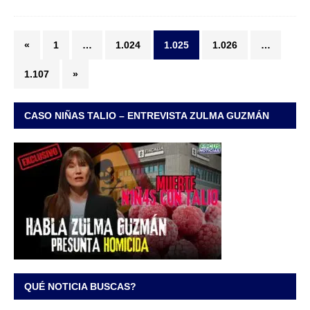
«
1
…
1.024
1.025
1.026
…
1.107
»
CASO NIÑAS TALIO – ENTREVISTA ZULMA GUZMÁN
QUÉ NOTICIA BUSCAS?