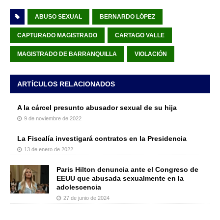
ABUSO SEXUAL
BERNARDO LÓPEZ
CAPTURADO MAGISTRADO
CARTAGO VALLE
MAGISTRADO DE BARRANQUILLA
VIOLACIÓN
ARTÍCULOS RELACIONADOS
A la cárcel presunto abusador sexual de su hija
9 de noviembre de 2022
La Fiscalía investigará contratos en la Presidencia
13 de enero de 2022
Paris Hilton denuncia ante el Congreso de
EEUU que abusada sexualmente en la
adolescencia
27 de junio de 2024