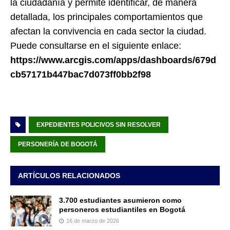
la ciudadanía y permite identificar, de manera
detallada, los principales comportamientos que
afectan la convivencia en cada sector la ciudad.
Puede consultarse en el siguiente enlace:
https://www.arcgis.com/apps/dashboards/679d
cb57171b447bac7d073ff0bb2f98
EXPEDIENTES POLICIVOS SIN RESOLVER
PERSONERÍA DE BOGOTÁ
ARTÍCULOS RELACIONADOS
3.700 estudiantes asumieron como
personeros estudiantiles en Bogotá
16 de marzo de 2026