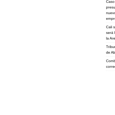
Caso 
presu
nuevo
empre
Cali 
será 
la A
Tribu
de Ab
Comba
corre