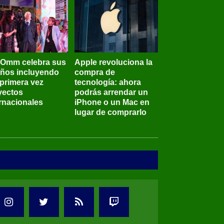
BOmm celebra sus
Apple revoluciona la
años incluyendo
compra de
 primera vez
tecnología: ahora
yectos
podrás arrendar un
ernacionales
iPhone o un Mac en
lugar de comprarlo