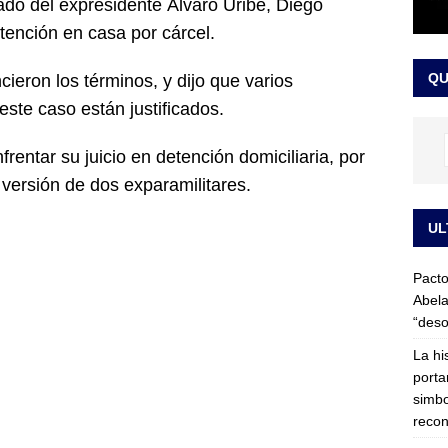
ado del expresidente Álvaro Uribe, Diego
LO ÚLTIMO
ención en casa por cárcel.
ega medida cautelar sobre la posesión de Abelardo de la Espriella
QU
cieron los términos, y dijo que varios
ste caso están justificados.
rentar su juicio en detención domiciliaria, por
 versión de dos exparamilitares.
UL
Pacto
Abela
“deso
La hi
porta
simbo
recon