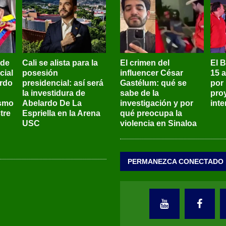
 de
Cali se alista para la
El crimen del
El 
cial
posesión
influencer César
15 
ardo
presidencial: así será
Gastélum: qué se
por
la investidura de
sabe de la
pro
ismo
Abelardo De La
investigación y por
int
tre
Espriella en la Arena
qué preocupa la
USC
violencia en Sinaloa
PERMANEZCA CONECTADO