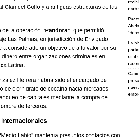
recib
al Clan del Golfo y a antiguas estructuras de las
dará 
Pacto
Abela
o de la operación
“Pandora”
, que permitió
“deso
eaje Las Palmas, en jurisdicción de Envigado
La hi
era considerado un objetivo de alto valor por su
porta
e dinero entre organizaciones criminales en
simbo
recon
ca Latina.
Caso 
nzález Herrera habría sido el encargado de
presu
nuevo
o de clorhidrato de cocaína hacia mercados
empre
blanqueo de capitales mediante la compra de
nombre de terceros.
 internacionales
 “Medio Labio” mantenía presuntos contactos con