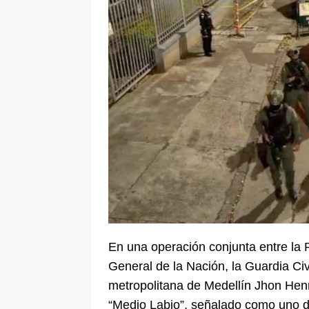
[ 6 de agosto de 2026 ]
La historia
Espriella: tradición, simbolismo y 
ÚLTIMO
En una operación conjunta entre la
General de la Nación
, la
Guardia Civ
metropolitana de
Medellín
Jhon Henr
“Medio Labio”, señalado como uno de 