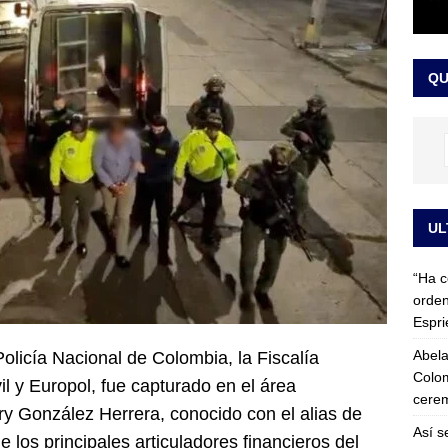
 detrás de la banda presidencial que portará Abelardo De La
el arte de un sastre colombiano reconocido en el mundo
LO
QU
UL
“Ha c
orden
Espri
Abela
Policía Nacional de Colombia
, la
Fiscalía
Colom
il
y
Europol
, fue capturado en el área
cerem
y González Herrera, conocido con el alias de
Así s
los principales articuladores financieros del