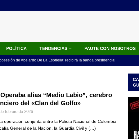
POLÍTICA
TENDENCIAS
PAUTE CON NOSOTROS
 posesión de Abelardo De La Espriella: recibirá la banda presidencial
iscurso en el Cantón Pichincha
LO ÚLTIMO
CA
rico no asistirá a la posesión de Abelardo de la Espriella y llama a
G
l Congreso
LO ÚLTIMO
 Operaba alias “Medio Labio”, cerebro
anciero del «Clan del Golfo»
 detrás de la banda presidencial que portará Abelardo De La
de febrero de 2026
el arte de un sastre colombiano reconocido en el mundo
LO
a operación conjunta entre la Policía Nacional de Colombia,
scalía General de la Nación, la Guardia Civil y
(…)
ink: Fiscalía amplía investigación por presunto lavado de activos y