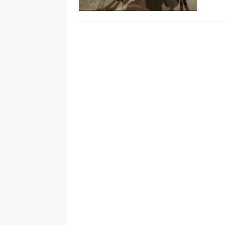
pone bajo la lupa a nuevo proveed
[ 6 de agosto de 2026 ]
Cali se ali
De La Espriella en la Arena USC