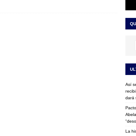
or vinculado al entramado empresarial
JUDICIALES
sta para la posesión presidencial: así será la investidura de Abelardo
QU
LO ÚLTIMO
UL
Así s
recib
dará 
Pacto
Abela
“deso
La hi