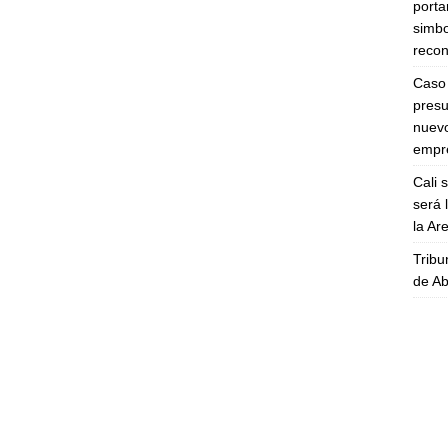
porta
simbo
recon
Caso 
presu
nuevo
empre
Cali 
será 
la A
Tribu
de Ab