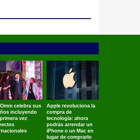
BOmm celebra sus
Apple revoluciona la
años incluyendo
compra de
 primera vez
tecnología: ahora
yectos
podrás arrendar un
ernacionales
iPhone o un Mac en
lugar de comprarlo