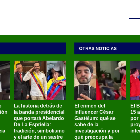
OTRAS NOTICIAS
o
La historia detrás de
El crimen del
El 
sión
la banda presidencial
influencer César
15 
que portará Abelardo
Gastélum: qué se
por
De La Espriella:
sabe de la
pro
ia
tradición, simbolismo
investigación y por
int
y el arte de un sastre
qué preocupa la